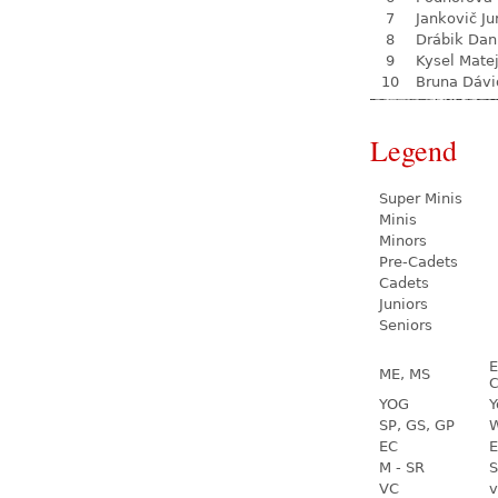
7
Jankovič Ju
8
Drábik Dan
9
Kysel Mate
10
Bruna Dávi
Legend
Super Minis
Minis
Minors
Pre-Cadets
Cadets
Juniors
Seniors
E
ME, MS
C
YOG
Y
SP, GS, GP
W
EC
E
M - SR
S
VC
v