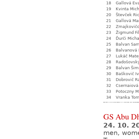
18
Gallová Ev
19
Kvinta Mich
20
Števček Ri
21
Gallová Ma
22
Zmajkovič
23
Žigmund Fil
24
Ďurči Micha
25
Balvan Sa
26
Balvanová
27
Lukáč Mate
28
Radošovsk
29
Balvan Šim
30
Baškovič I
31
Dobrovič R
32
Csernaiová 
33
Potoczny M
34
Vranka To
GS Abu Dh
24. 10. 2
men, wom