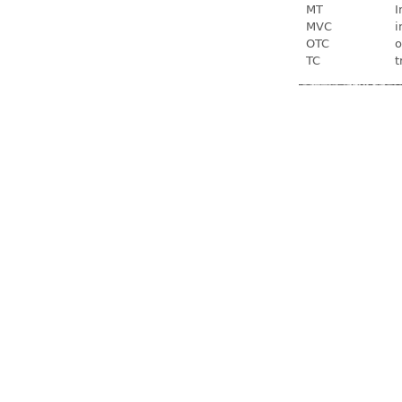
MT
I
MVC
i
OTC
o
TC
t