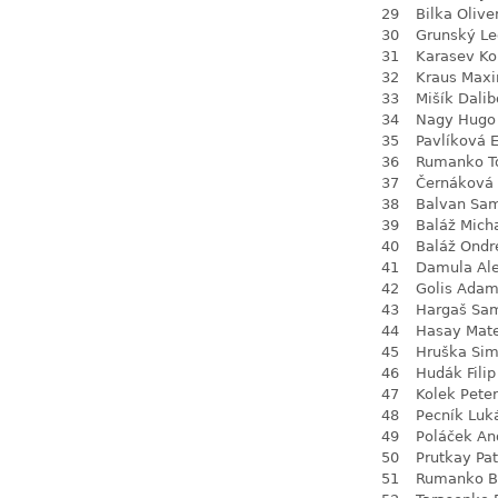
29
Bilka Olive
30
Grunský Le
31
Karasev Ko
32
Kraus Max
33
Mišík Dalib
34
Nagy Hugo
35
Pavlíková 
36
Rumanko 
37
Černáková 
38
Balvan Sa
39
Baláž Mich
40
Baláž Ondr
41
Damula Al
42
Golis Ada
43
Hargaš Sa
44
Hasay Mate
45
Hruška Si
46
Hudák Filip
47
Kolek Peter
48
Pecník Luk
49
Poláček An
50
Prutkay Pat
51
Rumanko B