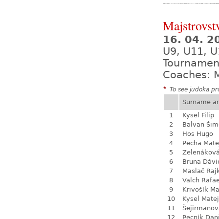
Majstrovst
16. 04. 
U9, U11, U
Tournamen
Coaches: M
*
To see judoka pro
Surname a
1
Kysel Filip
2
Balvan Šim
3
Hos Hugo
4
Pecha Mate
5
Zelenákov
6
Bruna Dávi
7
Maslač Raj
8
Valch Rafae
9
Krivošík Ma
10
Kysel Matej
11
Šejirmanov
12
Pecník Dan