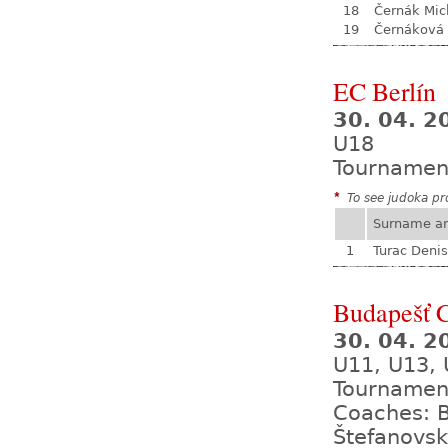
18
Černák Mic
19
Černáková 
EC Berlín
30. 04. 2
U18
Tournamen
*
To see judoka pro
Surname a
1
Turac Denis
Budapešť 
30. 04. 2
U11, U13, 
Tournamen
Coaches: B
Štefanovsk