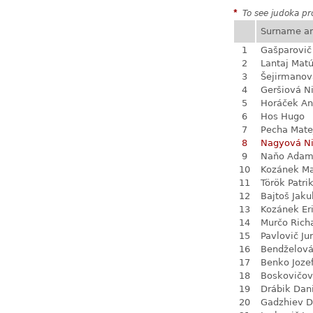
*
To see judoka pro
Surname a
1
Gašparovič
2
Lantaj Mat
3
Šejirmanov
4
Geršiová N
5
Horáček An
6
Hos Hugo
7
Pecha Mate
8
Nagyová N
9
Naňo Ada
10
Kozánek M
11
Török Patri
12
Bajtoš Jaku
13
Kozánek Er
14
Murčo Rich
15
Pavlovič Jur
16
Bendželov
17
Benko Joze
18
Boskovičo
19
Drábik Dan
20
Gadzhiev D