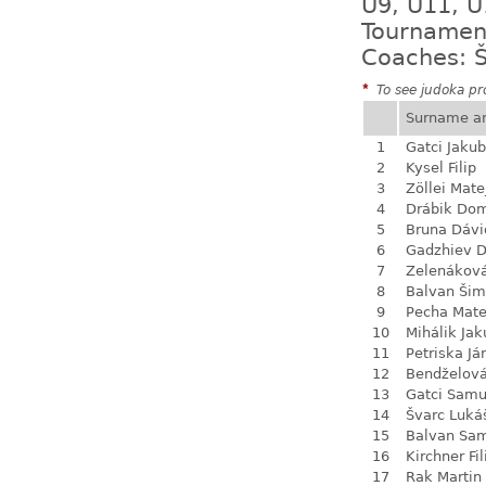
U9, U11, U
Tournamen
Coaches: Š
*
To see judoka pro
Surname a
1
Gatci Jakub
2
Kysel Filip
3
Zöllei Mate
4
Drábik Dom
5
Bruna Dávi
6
Gadzhiev D
7
Zelenákov
8
Balvan Ši
9
Pecha Mate
10
Mihálik Jak
11
Petriska Já
12
Bendželov
13
Gatci Samu
14
Švarc Luká
15
Balvan Sa
16
Kirchner Fil
17
Rak Martin