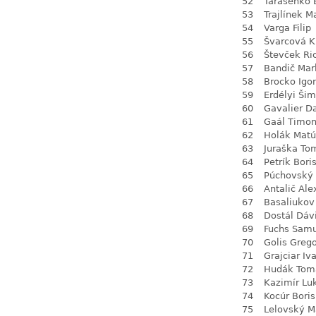
52
Tarasenko 
53
Trajlínek M
54
Varga Filip
55
Švarcová Kr
56
Števček Ri
57
Bandič Mar
58
Brocko Igor
59
Erdélyi Ši
60
Gavalier D
61
Gaál Timo
62
Holák Matú
63
Juraška To
64
Petrík Bori
65
Púchovský 
66
Antalič Ale
67
Basaliukov
68
Dostál Dáv
69
Fuchs Sam
70
Golis Greg
71
Grajciar Iv
72
Hudák Tom
73
Kazimír Lu
74
Kocúr Boris
75
Lelovský M