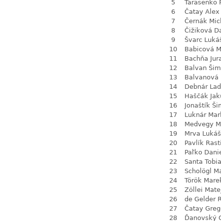
5
Tarasenko 
6
Čatay Alex
7
Černák Mic
8
Čižiková D
9
Švarc Luká
10
Babicová M
11
Bachňa Jur
12
Balvan Ši
13
Balvanová
14
Debnár Lad
15
Haščák Jak
16
Jonaštík Š
17
Luknár Mar
18
Medvegy M
19
Mrva Lukáš
20
Pavlík Rast
21
Paľko Dani
22
Santa Tobi
23
Scholögl M
24
Török Mare
25
Zöllei Mate
26
de Gelder 
27
Čatay Greg
28
Ďanovský 