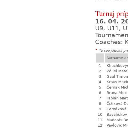
Turnaj prí
16. 04. 
U9, U11, U
Tournamen
Coaches: K
*
To see judoka pro
Surname a
1
Kliuchkovy
2
Zöllei Mate
3
Gaál Timon
4
Kraus Max
5
Černák Mic
6
Bruna Alex
7
Fabián Mart
8
Čižiková D
9
Černáková 
10
Basaliukov
11
Madarás Bo
12
Pavlovič Mi