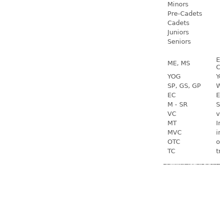
Minors
Pre-Cadets
Cadets
Juniors
Seniors
E
ME, MS
C
YOG
Y
SP, GS, GP
W
EC
E
M - SR
S
VC
v
MT
I
MVC
i
OTC
o
TC
t