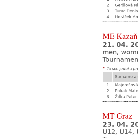
2
Geršiová N
3
Turac Denis
4
Horáček An
ME Kazaň
21. 04. 2
men, wom
Tournamen
*
To see judoka pro
Surname a
1
Majorošová
2
Poliak Mate
3
Žilka Peter
MT Graz
23. 04. 2
U12, U14, 