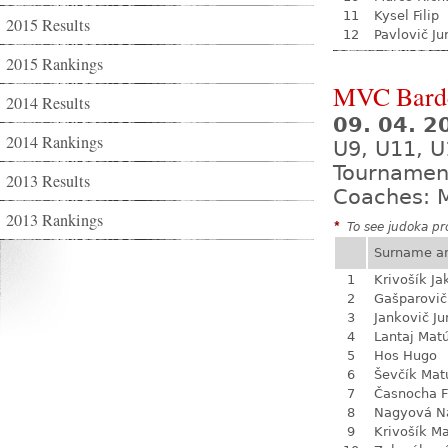
11
Kysel Filip
2015 Results
12
Pavlovič Ju
2015 Rankings
MVC Bard
2014 Results
09. 04. 
2014 Rankings
U9, U11, U
Tournamen
2013 Results
Coaches: M
2013 Rankings
*
To see judoka pro
Surname a
1
Krivošík Ja
2
Gašparovič
3
Jankovič Ju
4
Lantaj Mat
5
Hos Hugo
6
Ševčík Mat
7
Časnocha Fi
8
Nagyová Na
9
Krivošík Ma