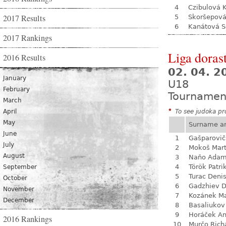
4
Czibulová K
2017 Results
5
Skoršepová
6
Kanátová S
2017 Rankings
Liga dorast
2016 Results
02. 04. 
January
U18
February
Tournamen
March
April
*
To see judoka pro
May
Surname a
June
1
Gašparovič
July
2
Mokoš Mart
August
3
Naňo Ada
4
Török Patri
September
5
Turac Deni
October
6
Gadzhiev D
November
7
Kozánek M
December
8
Basaliukov
9
Horáček An
2016 Rankings
10
Murčo Rich