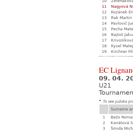
10
Zelenákov
11
Nagyová N
12
Kozánek Er
13
Rak Martin
14
Pavlovič Ju
15
Pecha Mate
16
Bajtoš Jak
17
Krivošíkov
18
Kysel Mate
19
Kirchner Fil
EC Lignan
09. 04. 2
U21
Tournamen
*
To see judoka pro
Surname a
1
Bežo Roma
2
Kanátová S
3
Šmida Mich