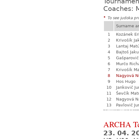
Tournamen
Coaches: M
*
To see judoka pro
Surname a
1
Kozánek Er
2
Krivošík Ja
3
Lantaj Mat
4
Bajtoš Jak
5
Gašparovič
6
Murčo Rich
7
Krivošík Ma
8
Nagyová N
9
Hos Hugo
10
Jankovič Ju
11
Ševčík Mat
12
Nagyová Na
13
Pavlovič Ju
ARCHA Te
23. 04. 2