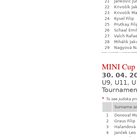
21
Jankovič Ju
22
Krivošík Ja
23
Krivošík Ma
24
Kysel Filip
25
Prutkay Fili
26
Schaal Emil
27
Valch Rafae
28
Mihálik Jak
29
Nagyová Na
MINI Cup 
30. 04. 
U9, U11, U
Tournamen
*
To see judoka pro
Surname a
1
Donoval Ma
2
Graus Filip
3
Halandová 
4
Janček Leo