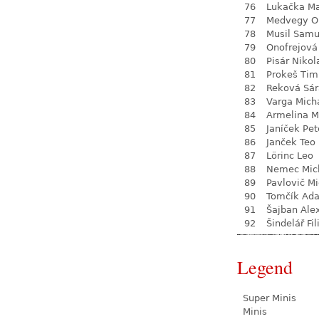
76
Lukačka M
77
Medvegy O
78
Musil Samu
79
Onofrejová
80
Pisár Nikol
81
Prokeš Tim
82
Reková Sár
83
Varga Mich
84
Armelina M
85
Janíček Pet
86
Janček Teo
87
Lörinc Leo
88
Nemec Mic
89
Pavlovič Mi
90
Tomčík Ad
91
Šajban Ale
92
Šindelář Fil
Legend
Super Minis
Minis