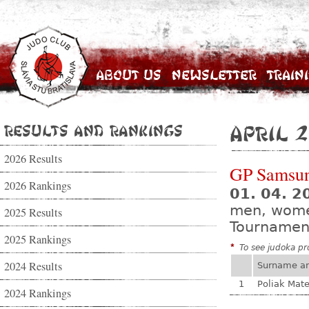
About Us
Newsletter
Train
Results and Rankings
April 2
2026 Results
GP Samsu
2026 Rankings
01. 04. 2
men, wom
2025 Results
Tournamen
2025 Rankings
*
To see judoka pro
2024 Results
Surname a
1
Poliak Mate
2024 Rankings