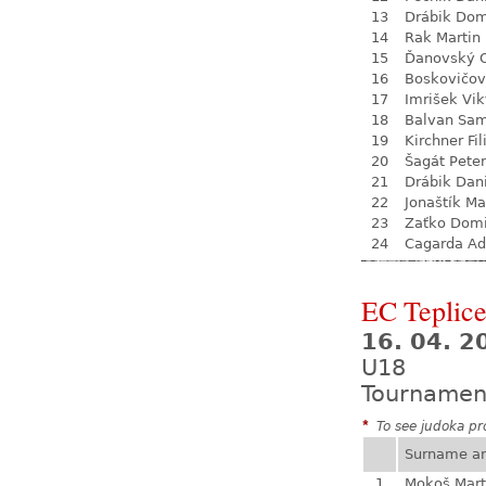
13
Drábik Dom
14
Rak Martin
15
Ďanovský 
16
Boskovičo
17
Imrišek Vik
18
Balvan Sa
19
Kirchner Fil
20
Šagát Peter
21
Drábik Dan
22
Jonaštík Ma
23
Zaťko Domi
24
Cagarda A
EC Teplic
16. 04. 2
U18
Tournamen
*
To see judoka pro
Surname a
1
Mokoš Mart