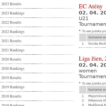
2023 Results
EC Atény
02. 04. 2
2023 Rankings
U21
2022 Results
Tournamen
2022 Rankings
*
To see judoka pro
Surname a
2021 Results
1
Šmida Mich
2021 Rankings
Liga žien, 
2020 Results
02. 04. 
2020 Rankings
women
Tournamen
2019 Results
*
To see judoka pro
2019 Rankings
Surname a
2018 Results
1
Majorošová
2
Péterová A
2018 Rankings
3
Mužíková 