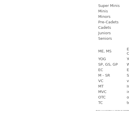
Super Minis
Minis
Minors
Pre-Cadets
Cadets
Juniors
Seniors
E
ME, MS
C
YOG
Y
SP, GS, GP
W
EC
E
M - SR
S
VC
v
MT
I
MVC
i
OTC
o
TC
t