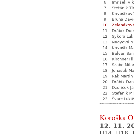
6
Imrišek Vik
7
Štefánik T
8
Krivošíkov
9
Bruna Dávi
10
Zelenákov
11
Drábik Dom
12
Sýkora Luk
13
Nagyová N
14
Krivošík Ma
15
Balvan Sa
16
Kirchner Fil
17
Szabo Mila
18
Jonaštík M
19
Rak Martin
20
Drábik Dan
21
Dzuríček J
22
Štefánik Mi
23
Švarc Luká
Koroška O
12. 11. 2
U14, U16,