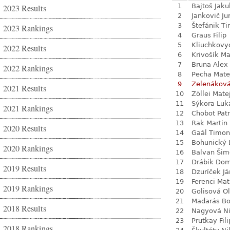
1
Bajtoš Jaku
2023 Results
2
Jankovič Ju
3
Štefánik Ti
2023 Rankings
4
Graus Filip
5
Kliuchkovy
2022 Results
6
Krivošík Ma
7
Bruna Alex
2022 Rankings
8
Pecha Mate
9
Zelenákov
2021 Results
10
Zöllei Mate
11
Sýkora Luk
2021 Rankings
12
Chobot Patr
13
Rak Martin
2020 Results
14
Gaál Timon
15
Bohunický 
2020 Rankings
16
Balvan Šim
17
Drábik Dom
2019 Results
18
Dzuríček Já
19
Ferenci Ma
2019 Rankings
20
Golisová Ol
21
Madarás Bo
2018 Results
22
Nagyová N
23
Prutkay Fili
2018 Rankings