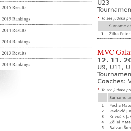
U23
2015 Results
Tournamen
2015 Rankings
*
To see judoka pro
Surname a
2014 Results
1
Žilka Peter
2014 Rankings
MVC Gala
2013 Results
12. 11. 
2013 Rankings
U9, U11, U
Tournamen
Coaches: V
*
To see judoka pro
Surname a
1
Pecha Mate
2
Pavlovič Ju
3
Krivošík Ja
4
Zöllei Mate
5
Balvan Ši