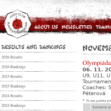
About Us
Newsletter
Train
Results and Rankings
Novemb
2026 Results
Olympiáda 
2026 Rankings
06. 11. 
U9, U11, U
2025 Results
Tournamen
2025 Rankings
Coaches: S
Péterová
2024 Results
*
To see judoka pro
2024 Rankings
Surname a