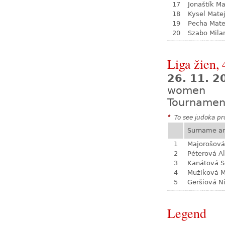
17
Jonaštík M
18
Kysel Mate
19
Pecha Mate
20
Szabo Mila
Liga žien, 
26. 11. 
women
Tournamen
*
To see judoka pro
Surname a
1
Majorošová
2
Péterová A
3
Kanátová S
4
Mužíková 
5
Geršiová N
Legend