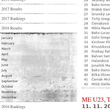
24
Škultéty Ni
25
Bako Simo
2017 Results
26
Drábik Dan
27
Grunský Le
2017 Rankings
28
Tichý Greg
29
Černáková 
2016 Results
30
Mikla Mare
31
Bako Lucas
32
Golis Grego
January
33
Kirchner Fil
February
34
Krivošíkov
March
35
Prutkay Pat
April
36
Balvan Sa
May
37
Halandová 
June
38
Jonaštík Ma
39
Bako Dami
July
40
Bilka Olive
August
41
Černák Mic
September
42
Mišík Dalib
October
November
ME U23, T
December
11. 11. 2
2016 Rankings