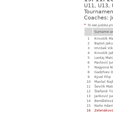
U11, U13, 
Tournamen
Coaches: J
*
To see judoka pro
Surname a
1
Krivošík Ma
2
Bajtoš Jak
3
Imrišek Vik
4
Krivošík Ja
5
Lantaj Mat
6
Pavlovič Ju
7
Nagyová N
8
Gadzhiev D
9
Kysel Filip
10
Maslač Raj
11
Ševčík Mat
12
Štefánik T
13
Jankovič Ju
14
Bendželov
15
Naňo Ada
16
Zelenákov