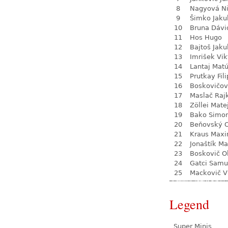
8
Nagyová N
9
Šimko Jaku
10
Bruna Dávi
11
Hos Hugo
12
Bajtoš Jaku
13
Imrišek Vik
14
Lantaj Mat
15
Prutkay Fili
16
Boskovičov
17
Maslač Raj
18
Zöllei Mate
19
Bako Simo
20
Beňovský O
21
Kraus Max
22
Jonaštík Ma
23
Boskovič Ol
24
Gatci Samu
25
Mackovič V
Legend
Super Minis