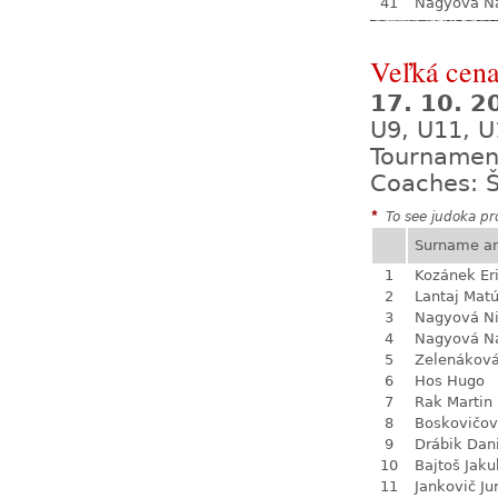
41
Nagyová Na
Veľká cena
17. 10. 
U9, U11, U
Tournamen
Coaches: Š
*
To see judoka pro
Surname a
1
Kozánek Er
2
Lantaj Mat
3
Nagyová N
4
Nagyová Na
5
Zelenákov
6
Hos Hugo
7
Rak Martin
8
Boskovičo
9
Drábik Dan
10
Bajtoš Jaku
11
Jankovič Ju