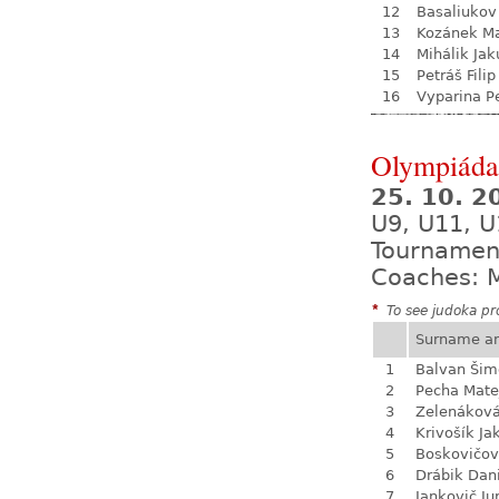
12
Basaliukov
13
Kozánek M
14
Mihálik Jak
15
Petráš Filip
16
Vyparina P
Olympiáda 
25. 10. 
U9, U11, U
Tournamen
Coaches: M
*
To see judoka pro
Surname a
1
Balvan Šim
2
Pecha Mate
3
Zelenákov
4
Krivošík Ja
5
Boskovičo
6
Drábik Dan
7
Jankovič Ju