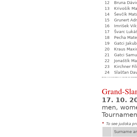
12
Bruna Dávi
13
Krivošík Ma
14
Ševčík Mat
15
Grunert Adr
16
Imrišek Vik
17
Švarc Luká
18
Pecha Mate
19
Gatci Jakub
20
Kraus Max
21
Gatci Samu
22
Jonaštík Ma
23
Kirchner Fil
24
Slašťan Da
Grand-Sla
17. 10. 2
men, wom
Tournamen
*
To see judoka pro
Surname a