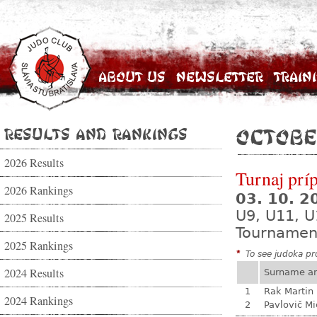
About Us
Newsletter
Train
Results and Rankings
Octobe
2026 Results
Turnaj prí
2026 Rankings
03. 10. 
U9, U11, U
2025 Results
Tournamen
2025 Rankings
*
To see judoka pro
2024 Results
Surname a
1
Rak Martin
2024 Rankings
2
Pavlovič Mi