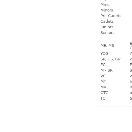
Minis
Minors
Pre-Cadets
Cadets
Juniors
Seniors
E
ME, MS
C
YOG
Y
SP, GS, GP
W
EC
E
M - SR
S
VC
v
MT
I
MVC
i
OTC
o
TC
t