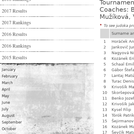
Tournamen
Coaches: B
2017 Results
Mužíková, 
2017 Rankings
*
To see judoka pro
2016 Results
Surname a
1
Horáček An
2016 Rankings
2
Jankovič Ju
3
Nagyová N
2015 Results
4
Kozánek Er
5
Schaal Emil
January
6
Gábor Štef
7
Lantaj Mat
February
8
Turac Denis
March
9
Krivošík Ma
April
10
Skoršepová
May
11
Benko Joze
June
12
Krivošík Ja
July
13
Kysel Filip
14
Török Patri
August
15
Šejirmanov
September
16
Kozánek M
October
17
Ševčík Mat