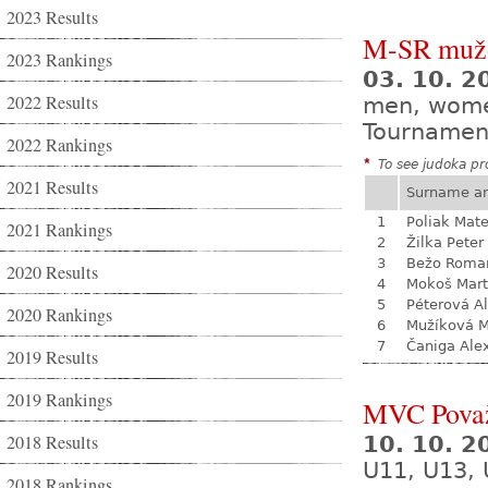
2023 Results
M-SR mužo
2023 Rankings
03. 10. 
2022 Results
men, wom
Tournamen
2022 Rankings
*
To see judoka pro
2021 Results
Surname a
1
Poliak Mate
2021 Rankings
2
Žilka Peter
3
Bežo Roma
2020 Results
4
Mokoš Mart
5
Péterová A
2020 Rankings
6
Mužíková 
7
Čaniga Ale
2019 Results
2019 Rankings
MVC Považ
2018 Results
10. 10. 
U11, U13, 
2018 Rankings