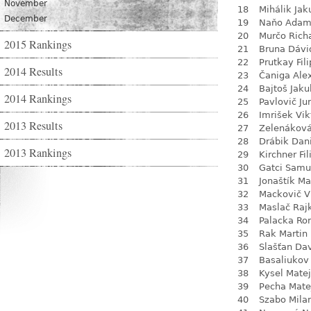
November
18
Mihálik Jak
December
19
Naňo Ada
20
Murčo Rich
2015 Rankings
21
Bruna Dávi
22
Prutkay Fili
2014 Results
23
Čaniga Ale
24
Bajtoš Jaku
2014 Rankings
25
Pavlovič Jur
26
Imrišek Vik
2013 Results
27
Zelenákov
28
Drábik Dan
2013 Rankings
29
Kirchner Fil
30
Gatci Samu
31
Jonaštík Ma
32
Mackovič V
33
Maslač Raj
34
Palacka R
35
Rak Martin
36
Slašťan Da
37
Basaliukov 
38
Kysel Matej
39
Pecha Mate
40
Szabo Mila