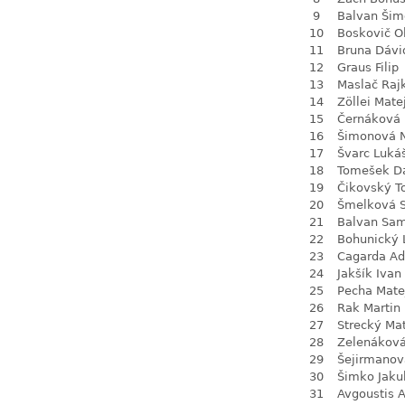
9
Balvan Šim
10
Boskovič Ol
11
Bruna Dávi
12
Graus Filip
13
Maslač Raj
14
Zöllei Mate
15
Černáková 
16
Šimonová N
17
Švarc Luká
18
Tomešek D
19
Čikovský 
20
Šmelková 
21
Balvan Sa
22
Bohunický 
23
Cagarda A
24
Jakšík Ivan
25
Pecha Mate
26
Rak Martin
27
Strecký Ma
28
Zelenákov
29
Šejirmanov
30
Šimko Jaku
31
Avgoustis A