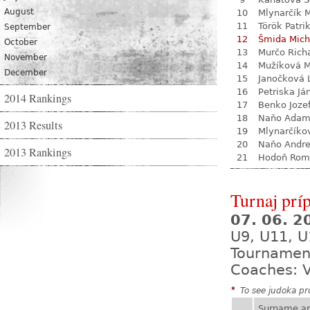
August
10
Mlynarčík 
11
Török Patri
September
12
Šmida Mich
October
13
Murčo Rich
November
14
Mužíková 
December
15
Janočková 
16
Petriska Já
2014 Rankings
17
Benko Joze
18
Naňo Ada
2013 Results
19
Mlynarčíko
20
Naňo Andre
2013 Rankings
21
Hodoň Rom
Turnaj prí
07. 06. 
U9, U11, U
Tournamen
Coaches: V
*
To see judoka pro
Surname a