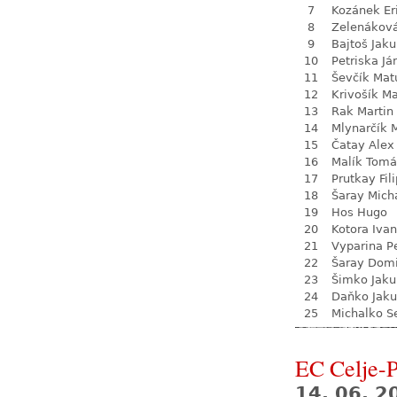
7
Kozánek Er
8
Zelenákov
9
Bajtoš Jak
10
Petriska Já
11
Ševčík Mat
12
Krivošík Ma
13
Rak Martin
14
Mlynarčík 
15
Čatay Alex
16
Malík Tomá
17
Prutkay Fili
18
Šaray Mich
19
Hos Hugo
20
Kotora Ivan
21
Vyparina P
22
Šaray Domi
23
Šimko Jaku
24
Daňko Jak
25
Michalko S
EC Celje-
14. 06. 2