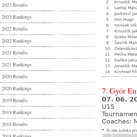
2
Krivošík Ma
2023 Results
3
Lantaj Mat
4
Jankovič Ju
2023 Rankings
5
Hos Hugo
6
Imrišek Vik
2022 Results
7
Krivošík Ja
8
Szabo Mila
2022 Rankings
9
Ševčík Mat
10
Zelenákov
2021 Results
11
Pecha Mate
12
Daňko Jak
2021 Rankings
13
Jonaštík M
14
Kirchner Fil
2020 Results
2020 Rankings
7. Györ E
07. 06. 2
2019 Results
U15
2019 Rankings
Tournamen
Coaches: 
2018 Results
*
To see judoka pro
2018 Rankings