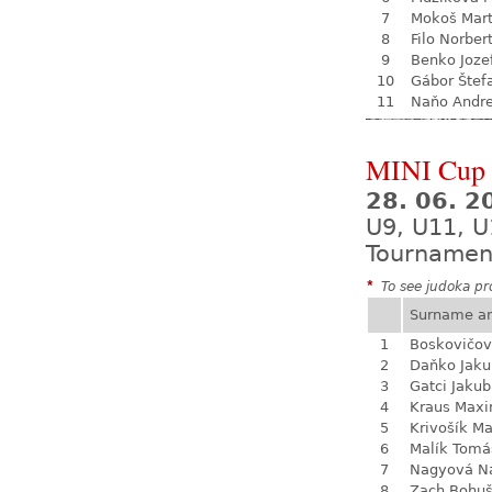
7
Mokoš Mart
8
Filo Norber
9
Benko Joze
10
Gábor Štef
11
Naňo Andre
MINI Cup 
28. 06. 
U9, U11, U
Tournamen
*
To see judoka pro
Surname a
1
Boskovičo
2
Daňko Jaku
3
Gatci Jakub
4
Kraus Max
5
Krivošík Ma
6
Malík Tomá
7
Nagyová Na
8
Zach Bohu