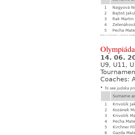
1
Nagyová N
2
Bajtoš Jaku
3
Rak Martin
4
Zelenákov
5
Pecha Mate
Olympiáda 
14. 06. 
U9, U11, U
Tournamen
Coaches: A
*
To see judoka pro
Surname a
1
Krivošík Ja
2
Kozánek M
3
Krivošík Ma
4
Pecha Mate
5
Kirchner Fil
6
Gazda Mate