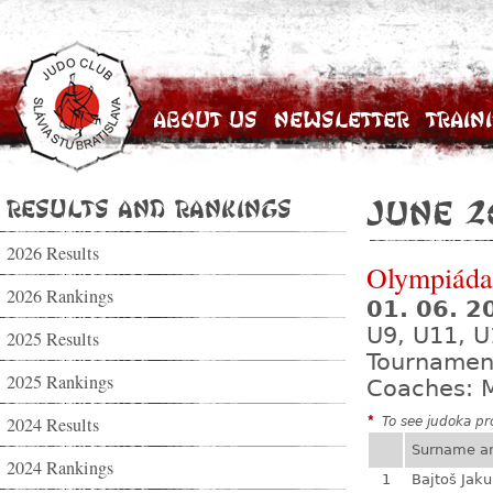
About Us
Newsletter
Train
Results and Rankings
June 2
2026 Results
Olympiáda 
2026 Rankings
01. 06. 
U9, U11, U
2025 Results
Tournamen
2025 Rankings
Coaches: M
2024 Results
*
To see judoka pro
Surname a
2024 Rankings
1
Bajtoš Jak