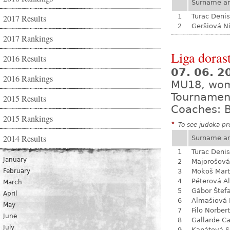
Surname a
1
Turac Denis
2017 Results
2
Geršiová N
2017 Rankings
Liga dorast
2016 Results
07. 06. 
2016 Rankings
MU18, wo
Tournamen
2015 Results
Coaches: B
2015 Rankings
*
To see judoka pro
2014 Results
Surname a
1
Turac Denis
January
2
Majorošová
February
3
Mokoš Mart
4
Péterová A
March
5
Gábor Štef
April
6
Almašiová 
May
7
Filo Norbert
June
8
Gallarde Ca
July
9
Kanátová S