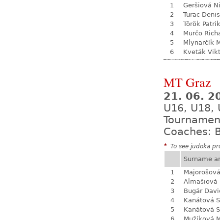
1
Geršiová N
2
Turac Denis
3
Török Patri
4
Murčo Rich
5
Mlynarčík 
6
Kveták Vik
MT Graz
21. 06. 2
U16, U18,
Tournamen
Coaches: B
*
To see judoka pro
Surname a
1
Majorošová
2
Almašiová 
3
Bugár Davi
4
Kanátová S
5
Kanátová S
6
Mužíková 