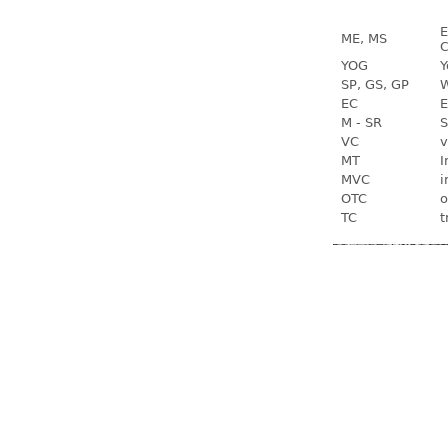
E
ME, MS
C
YOG
Y
SP, GS, GP
W
EC
E
M - SR
S
VC
v
MT
I
MVC
i
OTC
o
TC
t