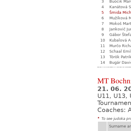
3
Buocik Mar
4
Kanátová S
5
Šmida Mich
6
Mužíková 
7
Mokoš Mart
8
Jankovič Ju
9
Gábor Štef
10
Kubalová A
11
Murčo Rich
12
Schaal Emi
13
Török Patri
14
Bugár Davi
MT Bochnia
21. 06. 2
U11, U13,
Tournamen
Coaches: A
*
To see judoka pro
Surname a