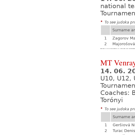
national 
Tournamen
*
To see judoka pro
Surname a
1
Zagorov Ma
2
Majorošová
MT Venra
14. 06. 2
U10, U12,
Tournamen
Coaches: B
Torónyi
*
To see judoka pro
Surname a
1
Geršiová N
2
Turac Deni