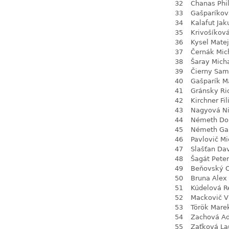
32
Chanas Phil
33
Gašparíková
34
Kalafut Jak
35
Krivošíkov
36
Kysel Matej
37
Černák Mic
38
Šaray Mich
39
Čierny Sam
40
Gašparík M
41
Gránsky Ri
42
Kirchner Fil
43
Nagyová N
44
Németh Do
45
Németh Gab
46
Pavlovič Mi
47
Slašťan Da
48
Šagát Peter
49
Beňovský O
50
Bruna Alex
51
Kúdelová R
52
Mackovič V
53
Török Mare
54
Zachová Ad
55
Zaťková La