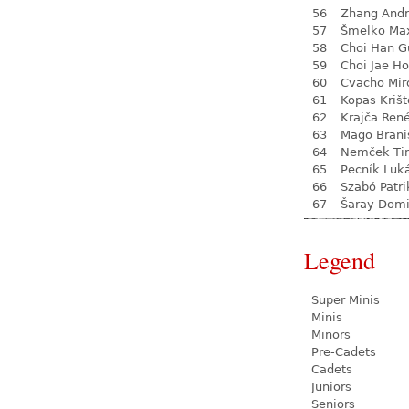
56
Zhang Andr
57
Šmelko Ma
58
Choi Han G
59
Choi Jae Ho
60
Cvacho Mir
61
Kopas Krišt
62
Krajča Ren
63
Mago Brani
64
Nemček Ti
65
Pecník Luk
66
Szabó Patri
67
Šaray Domi
Legend
Super Minis
Minis
Minors
Pre-Cadets
Cadets
Juniors
Seniors