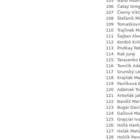
105
Naňo Ada
106
Čatay Greg
107
Čierny Vikt
108
Štefánik M
109
Tomaškovi
110
Trajlínek M
111
Šajban Ale
112
Kordoš Kriš
113
Prutkay Pat
114
Rak Juraj
115
Tarasenko 
116
Tomčík Ad
117
Grunský L
118
Krajňák Ma
119
Pavlíková 
120
Adámek To
121
Antoňák Ja
122
Bandič Ma
123
Bugár Davi
124
Gallová Ma
125
Grajciar Iv
126
Hollá Hank
127
Holák Mat
128
Holčík Pav