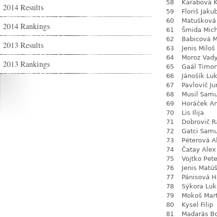
58
Karabová K
2014 Results
59
Floriš Jaku
60
Matušková
2014 Rankings
61
Šmida Mich
62
Babicová M
2013 Results
63
Jenis Miloš
64
Moroz Vad
2013 Rankings
65
Gaál Timo
66
Jánošík Lu
67
Pavlovič Ju
68
Musil Samu
69
Horáček An
70
Lis Ilija
71
Dobrovič 
72
Gatci Samu
73
Péterová A
74
Čatay Alex
75
Vojtko Pete
76
Jenis Matú
77
Pánisová 
78
Sýkora Luk
79
Mokoš Mart
80
Kysel Filip
81
Madarás Bo