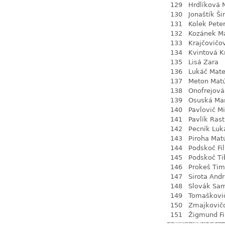
129
Hrdlíková 
130
Jonaštík Š
131
Kolek Pete
132
Kozánek M
133
Krajčovičo
134
Kvintová Kr
135
Lisá Zara
136
Lukáč Mate
137
Meton Mat
138
Onofrejová
139
Osuská Ma
140
Pavlovič M
141
Pavlík Rast
142
Pecník Luk
143
Piroha Mat
144
Podskoč Fil
145
Podskoč Ti
146
Prokeš Tim
147
Sirota Andr
148
Slovák Sa
149
Tomaškovi
150
Zmajkovič
151
Žigmund Fi