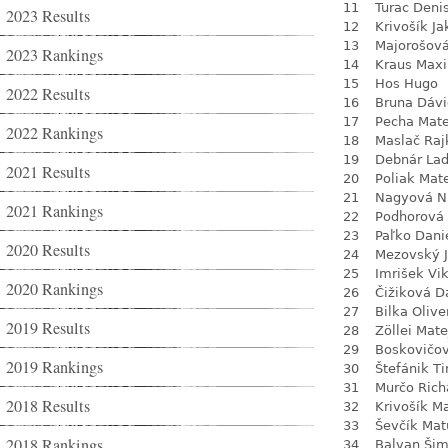
11
Turac Deni
2023 Results
12
Krivošík J
13
Majorošová
2023 Rankings
14
Kraus Max
15
Hos Hugo
2022 Results
16
Bruna Dávi
17
Pecha Mate
2022 Rankings
18
Maslač Raj
19
Debnár Lad
2021 Results
20
Poliak Mat
21
Nagyová N
2021 Rankings
22
Podhorová 
23
Paľko Dani
2020 Results
24
Mezovský J
25
Imrišek Vik
2020 Rankings
26
Čižiková D
27
Bilka Olive
2019 Results
28
Zöllei Mate
29
Boskovičo
2019 Rankings
30
Štefánik T
31
Murčo Rich
2018 Results
32
Krivošík M
33
Ševčík Mat
2018 Rankings
34
Balvan Ši