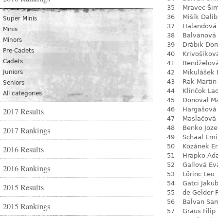
35
Mravec Ši
36
Mišík Dalib
Super Minis
37
Halandová 
Minis
38
Balvanová
Minors
39
Drábik Dom
Pre-Cadets
40
Krivošíkov
Cadets
41
Bendželov
Juniors
42
Mikulášek 
43
Rak Martin
Seniors
44
Klinčok Lad
All categories
45
Donoval Ma
46
Hargašová
2017 Results
47
Maslačová 
48
Benko Joze
2017 Rankings
49
Schaal Emi
50
Kozánek Er
2016 Results
51
Hrapko Ad
52
Gallová Ev
2016 Rankings
53
Lörinc Leo
54
Gatci Jaku
2015 Results
55
de Gelder 
56
Balvan Sa
2015 Rankings
57
Graus Filip