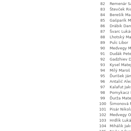
82
Remenár S
83
Števček Ri
84
Berešík Ma
85
Gašparík M
86
Drábik Dan
87
Švarc Luká
88
Lhotský Ma
89
Pulc Libor
90
Medvegy M
91
Dudák Pete
92
Gadzhiev D
93
Kysel Mate
94
Milý Maroš
95
Ďuríšek Já
96
Antalič Ale
97
Kalafut Ja
98
Pomykacz 
99
Ďurža Mate
100
Šimonová N
101
Pisár Nikol
102
Medvegy O
103
Hrdlík Luk
104
Mihálik Ja