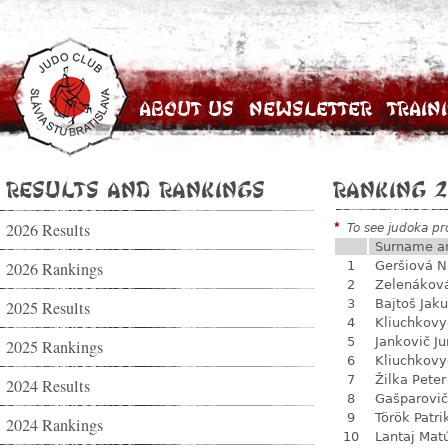
About Us
Newsletter
Train
Results and Rankings
Ranking 2
2026 Results
*
To see judoka pro
Surname a
2026 Rankings
1
Geršiová N
2
Zelenákov
3
Bajtoš Jak
2025 Results
4
Kliuchkovy
5
Jankovič Ju
2025 Rankings
6
Kliuchkovy
7
Žilka Peter
2024 Results
8
Gašparovič
9
Török Patri
2024 Rankings
10
Lantaj Mat