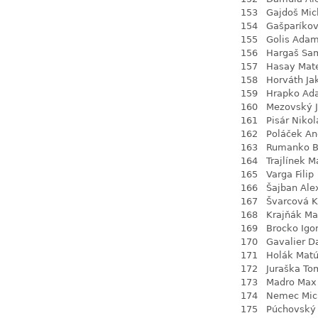
153
Gajdoš Mic
154
Gašparíkov
155
Golis Ada
156
Hargaš Sa
157
Hasay Mat
158
Horváth Ja
159
Hrapko Ad
160
Mezovský J
161
Pisár Nikol
162
Poláček An
163
Rumanko B
164
Trajlínek M
165
Varga Filip
166
Šajban Ale
167
Švarcová K
168
Krajňák Ma
169
Brocko Igo
170
Gavalier 
171
Holák Mat
172
Juraška To
173
Madro Max
174
Nemec Mic
175
Púchovský