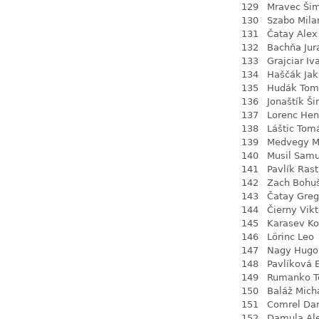
129
Mravec Ši
130
Szabo Mila
131
Čatay Alex
132
Bachňa Jur
133
Grajciar Iv
134
Haščák Ja
135
Hudák Tom
136
Jonaštík Š
137
Lorenc Hen
138
Láštic Tom
139
Medvegy M
140
Musil Samu
141
Pavlík Rast
142
Zach Bohu
143
Čatay Greg
144
Čierny Vikt
145
Karasev Ko
146
Lörinc Leo
147
Nagy Hugo
148
Pavlíková 
149
Rumanko 
150
Baláž Mich
151
Comrel Dan
152
Damula Al