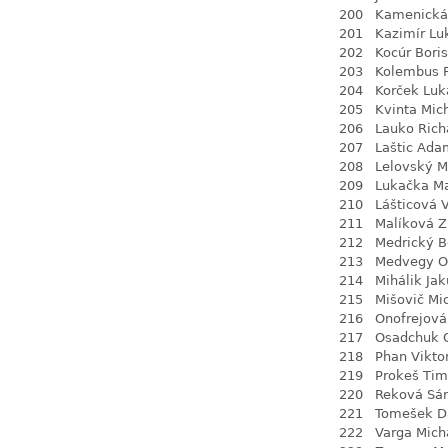
200
Kamenická
201
Kazimír Lu
202
Kocúr Boris
203
Kolembus 
204
Korček Luk
205
Kvinta Mic
206
Lauko Rich
207
Laštic Ada
208
Lelovský M
209
Lukačka M
210
Lášticová 
211
Malíková 
212
Medrický 
213
Medvegy O
214
Mihálik Ja
215
Mišovič Mi
216
Onofrejová
217
Osadchuk O
218
Phan Vikto
219
Prokeš Tim
220
Reková Sá
221
Tomešek D
222
Varga Mich