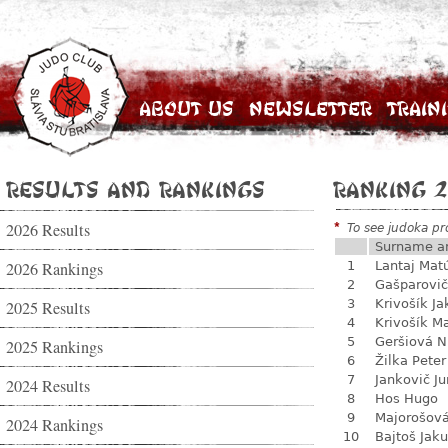
About Us
Newsletter
Train
Results and Rankings
Ranking 2
2026 Results
*
To see judoka pro
Surname a
2026 Rankings
1
Lantaj Mat
2
Gašparovič
3
Krivošík J
2025 Results
4
Krivošík M
5
Geršiová N
2025 Rankings
6
Žilka Peter
7
Jankovič Ju
2024 Results
8
Hos Hugo
9
Majorošová
2024 Rankings
10
Bajtoš Jak