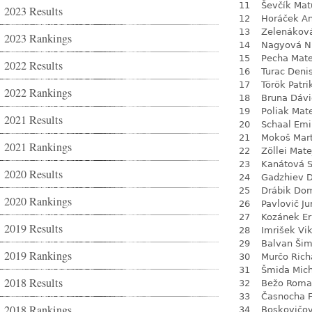
11
Ševčík Mat
2023 Results
12
Horáček An
13
Zelenákov
2023 Rankings
14
Nagyová N
15
Pecha Mate
2022 Results
16
Turac Deni
17
Török Patri
2022 Rankings
18
Bruna Dávi
19
Poliak Mat
2021 Results
20
Schaal Emi
21
Mokoš Mart
2021 Rankings
22
Zöllei Mate
23
Kanátová 
2020 Results
24
Gadzhiev D
25
Drábik Dom
2020 Rankings
26
Pavlovič Ju
27
Kozánek Er
2019 Results
28
Imrišek Vik
29
Balvan Ši
2019 Rankings
30
Murčo Rich
31
Šmida Mich
2018 Results
32
Bežo Roma
33
Časnocha F
2018 Rankings
34
Boskovičo