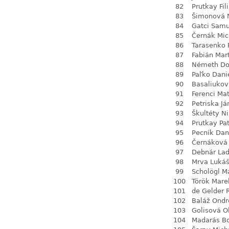
82
Prutkay Fil
83
Šimonová N
84
Gatci Samu
85
Černák Mic
86
Tarasenko 
87
Fabián Mar
88
Németh Do
89
Paľko Dani
90
Basaliukov
91
Ferenci Ma
92
Petriska Já
93
Škultéty N
94
Prutkay Pat
95
Pecník Dan
96
Černáková 
97
Debnár Lad
98
Mrva Luká
99
Scholögl M
100
Török Mare
101
de Gelder 
102
Baláž Ondr
103
Golisová Ol
104
Madarás Bo