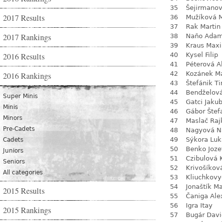
35
Šejirmanov
2017 Results
36
Mužíková 
37
Rak Martin
2017 Rankings
38
Naňo Ada
39
Kraus Max
2016 Results
40
Kysel Filip
41
Péterová A
42
Kozánek M
2016 Rankings
43
Štefánik T
44
Bendželov
Super Minis
45
Gatci Jaku
Minis
46
Gábor Štef
Minors
47
Maslač Raj
Pre-Cadets
48
Nagyová Na
49
Sýkora Luk
Cadets
50
Benko Joze
Juniors
51
Czibulová 
Seniors
52
Krivošíkov
All categories
53
Kliuchkovy
54
Jonaštík M
2015 Results
55
Čaniga Ale
56
Igra Itay
2015 Rankings
57
Bugár Davi