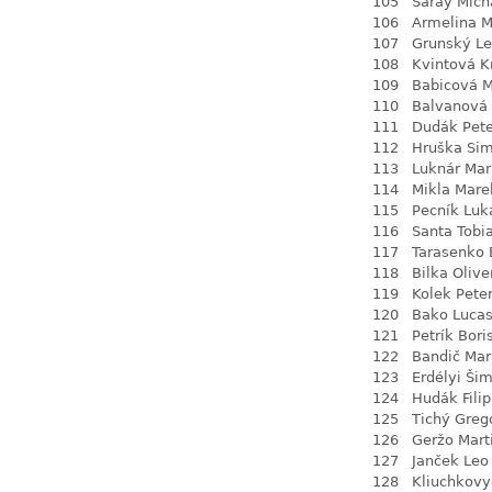
105
Šaray Mich
106
Armelina M
107
Grunský L
108
Kvintová Kr
109
Babicová M
110
Balvanová
111
Dudák Pete
112
Hruška Si
113
Luknár Ma
114
Mikla Mare
115
Pecník Luk
116
Santa Tobi
117
Tarasenko 
118
Bilka Olive
119
Kolek Pete
120
Bako Luca
121
Petrík Bori
122
Bandič Ma
123
Erdélyi Ši
124
Hudák Filip
125
Tichý Greg
126
Geržo Mart
127
Janček Leo
128
Kliuchkovy