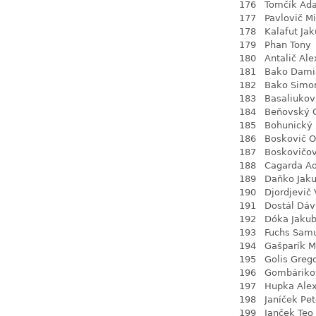
176
Tomčík Ad
177
Pavlovič M
178
Kalafut Ja
179
Phan Tony
180
Antalič Ale
181
Bako Dami
182
Bako Simo
183
Basaliukov
184
Beňovský 
185
Bohunický
186
Boskovič O
187
Boskovičov
188
Cagarda A
189
Daňko Jak
190
Djordjevič 
191
Dostál Dáv
192
Dóka Jaku
193
Fuchs Sam
194
Gašparík M
195
Golis Greg
196
Gombáriko
197
Hupka Ale
198
Janíček Pet
199
Janček Teo