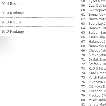
58
Kysel Mate
2014 Results
59
Dzuríček J
60
Skoršepov
2014 Rankings
61
Bruna Alex
62
Ďurža Mate
2013 Results
63
Švarc Luká
64
Donoval Ma
2013 Rankings
65
Balvan Sa
66
Graus Filip
67
Halandová 
68
Ďanovský 
69
Chobot Pat
70
Šimko Jak
71
Drábik Dan
72
Štefánik M
73
Košťál Mat
74
Gaál Timo
75
Valch Rafa
76
Plvanová
77
Čižiková D
78
Kirchner Fil
79
Mackovič V
80
Mišík Dalib
81
Janata Mart