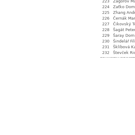
223
Zagorov Ma
224
Zaťko Dom
225
Zhang Andr
226
Černák Ma
227
Čikovský 
228
Šagát Pete
229
Šaray Dom
230
Šindelář Fil
231
Šklíbová K
232
Števček Ri