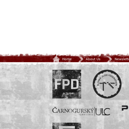
Home
About Us
Newslett