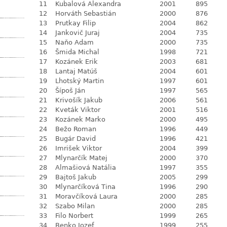
11
Kubalová Alexandra
2001
895
12
Horváth Sebastián
2000
876
13
Prutkay Filip
2004
862
14
Jankovič Juraj
2004
735
15
Naňo Adam
2000
735
16
Šmida Michal
1998
721
17
Kozánek Erik
2003
681
18
Lantaj Matúš
2004
601
19
Lhotský Martin
1997
601
20
Šípoš Ján
1997
565
21
Krivošík Jakub
2006
561
22
Kveták Viktor
2001
516
23
Kozánek Marko
2000
495
24
Bežo Roman
1996
449
25
Bugár David
1996
421
26
Imrišek Viktor
2004
399
27
Mlynarčík Matej
2000
370
28
Almašiová Natália
1997
355
29
Bajtoš Jakub
2005
299
30
Mlynarčíková Tina
1996
290
31
Moravčíková Laura
2000
285
32
Szabo Milan
2000
285
33
Filo Norbert
1999
265
34
Benko Jozef
1999
255