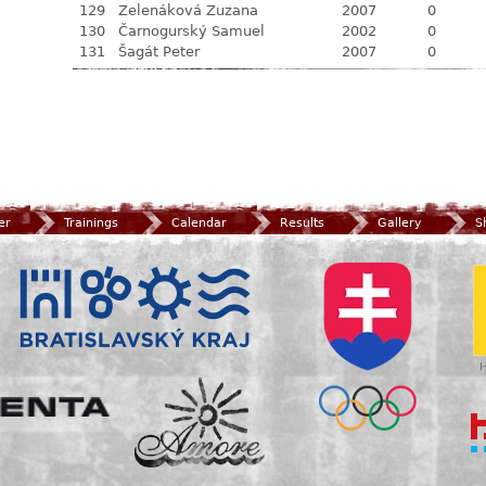
129
Zelenáková Zuzana
2007
0
130
Čarnogurský Samuel
2002
0
131
Šagát Peter
2007
0
er
Trainings
Calendar
Results
Gallery
S