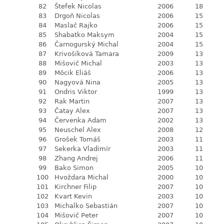
82
Štefek Nicolas
2006
18
83
Drgoň Nicolas
2006
15
84
Maslač Rajko
2006
15
85
Shabatko Maksym
2004
15
86
Čarnogurský Michal
2004
15
87
Krivošíková Tamara
2009
13
88
Mišovič Michal
2003
13
89
Môcik Eliáš
2006
13
90
Nagyová Nina
2005
13
91
Ondris Viktor
1999
13
92
Rak Martin
2007
13
93
Čatay Alex
2007
13
94
Červenka Adam
2002
13
95
Neuschel Alex
2008
12
96
Grošek Tomáš
2003
11
97
Sekerka Vladimír
2003
11
98
Zhang Andrej
2006
11
99
Bako Simon
2005
10
100
Hvoždara Michal
2000
10
101
Kirchner Filip
2007
10
102
Kvart Kevin
2003
10
103
Michalko Sebastián
2007
10
104
Mišovič Peter
2007
10