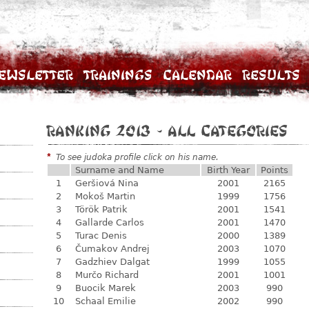
ewsletter
Trainings
Calendar
Results
Ranking 2013 - All categories
*
To see judoka profile click on his name.
Surname and Name
Birth Year
Points
1
Geršiová Nina
2001
2165
2
Mokoš Martin
1999
1756
3
Török Patrik
2001
1541
4
Gallarde Carlos
2001
1470
5
Turac Denis
2000
1389
6
Čumakov Andrej
2003
1070
7
Gadzhiev Dalgat
1999
1055
8
Murčo Richard
2001
1001
9
Buocik Marek
2003
990
10
Schaal Emilie
2002
990