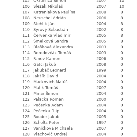
105
Okruhlica Šimon
2007
10
106
Slezák Mikuláš
2007
10
107
Katreniaková Paulína
2008
8
108
Neuschel Adrián
2006
8
109
Stehlík Ján
2004
8
110
Syrový Sebastián
2002
8
111
Červenka Vladimír
2005
8
112
Šmelková Sandra
2005
8
113
Blašková Alexandra
2003
0
114
Borodovčák Tomáš
2003
0
115
Fanev Kamen
2006
0
116
Gatci Jakub
2008
0
117
Jakubáč Leonard
1999
0
118
Jakšík David
2004
0
119
Mackovich Matúš
2004
0
120
Malík Tomáš
2007
0
121
Minár Šimon
2004
0
122
Palacka Roman
2000
0
123
Pečenka Adam
2004
0
124
Pečenka Filip
2004
0
125
Rouder Jakub
2005
0
126
Scholtz Peter
1997
0
127
Vaníčková Michaela
2007
0
128
Vlachovič Ondrej
2004
0