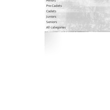
Minors
Pre-Cadets
Cadets
Juniors
Seniors
All categories