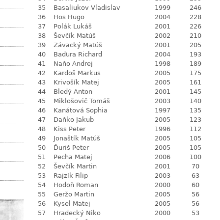
35
Basaliukov Vladislav
1999
246
36
Hos Hugo
2004
228
37
Polák Lukáš
2001
226
38
Ševčík Matúš
2002
210
39
Závacký Matúš
2001
205
40
Baďura Richard
2004
193
41
Naňo Andrej
1998
189
42
Kardoš Markus
2005
175
43
Krivošík Matej
2005
161
44
Bledý Anton
2001
145
45
Miklošovič Tomáš
2003
140
46
Kanátová Sophia
1997
135
47
Daňko Jakub
2005
123
48
Kiss Peter
1996
112
49
Jonaštík Matúš
2005
105
50
Ďuriš Peter
2005
105
51
Pecha Matej
2006
100
52
Ševčík Martin
2001
70
53
Rajzík Filip
2003
63
54
Hodoň Roman
2000
60
55
Geržo Martin
2005
56
56
Kysel Matej
2005
56
57
Hradecký Niko
2000
53