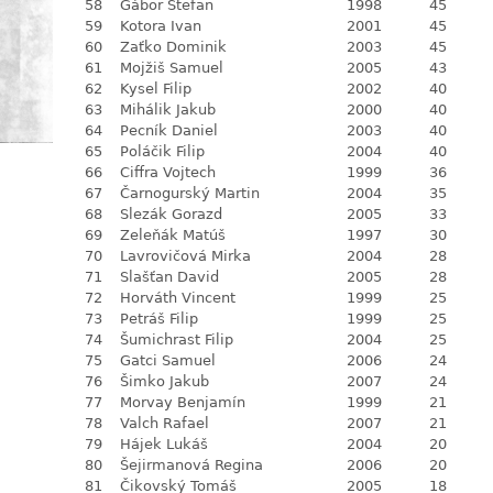
58
Gábor Štefan
1998
45
59
Kotora Ivan
2001
45
60
Zaťko Dominik
2003
45
61
Mojžiš Samuel
2005
43
62
Kysel Filip
2002
40
63
Mihálik Jakub
2000
40
64
Pecník Daniel
2003
40
65
Poláčik Filip
2004
40
66
Ciffra Vojtech
1999
36
67
Čarnogurský Martin
2004
35
68
Slezák Gorazd
2005
33
69
Zeleňák Matúš
1997
30
70
Lavrovičová Mirka
2004
28
71
Slašťan David
2005
28
72
Horváth Vincent
1999
25
73
Petráš Filip
1999
25
74
Šumichrast Filip
2004
25
75
Gatci Samuel
2006
24
76
Šimko Jakub
2007
24
77
Morvay Benjamín
1999
21
78
Valch Rafael
2007
21
79
Hájek Lukáš
2004
20
80
Šejirmanová Regina
2006
20
81
Čikovský Tomáš
2005
18