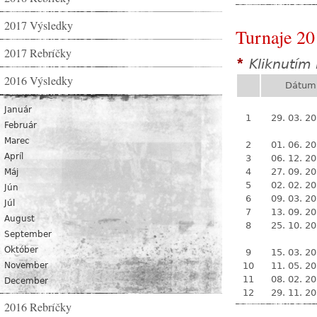
2017 Výsledky
Turnaje 20
2017 Rebríčky
Kliknutím 
*
2016 Výsledky
Dátum
Január
1
29. 03. 2
Február
Marec
2
01. 06. 2
Apríl
3
06. 12. 2
4
27. 09. 2
Máj
5
02. 02. 2
Jún
6
09. 03. 2
Júl
7
13. 09. 2
August
8
25. 10. 2
September
Október
9
15. 03. 2
November
10
11. 05. 2
11
08. 02. 2
December
12
29. 11. 2
2016 Rebríčky