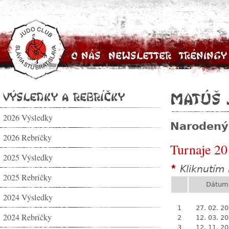
O nás
Newsletter
Tréningy
Výsledky a rebríčky
Matúš 
2026 Výsledky
Narodený
2026 Rebríčky
Turnaje 20
2025 Výsledky
Kliknutím 
*
2025 Rebríčky
Dátum
2024 Výsledky
1
27. 02. 2
2024 Rebríčky
2
12. 03. 2
3
12. 11. 2