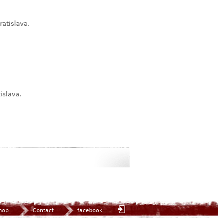
atislava.
islava.
hop
Contact
facebook