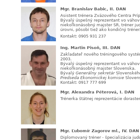
Mgr. Branislav Babic, II. DAN
Asistent trénera Zväzového Centra Prí
Bývalý úspešný reprezentant vo váhove
niekoľkonásobný majster SR, tréner ju
úrovni, pôsobí tiež ako kondičný tréner
Kontakt: 0905 931 237
Ing. Martin Pisoň, III. DAN
Zakladateľ nového tréningového systém
2003.
Bývalý úspešný reprezentant vo váhove
niekoľkonásobný majster Slovenska.
Bývalý
Generálny sekretár
Slovenského
Predseda Ekonomickej komisie
Slovens
Kontakt: 0917 777 699
Mgr. Alexandra Péterová, I. DAN
Trénerka štátnej reprezentácie doraste
Mgr. Ľubomír Zagorov ml., IV. DAN
Diplomovaný tréner - špecializácia jud