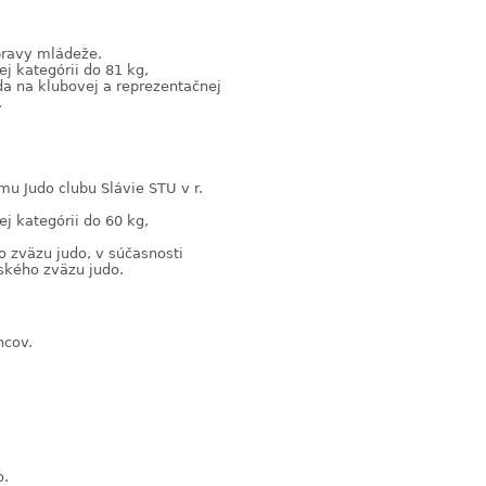
pravy mládeže.
j kategórii do 81 kg,
da na klubovej a reprezentačnej
.
u Judo clubu Slávie STU v r.
j kategórii do 60 kg,
 zväzu judo, v súčasnosti
kého zväzu judo.
ncov.
o.