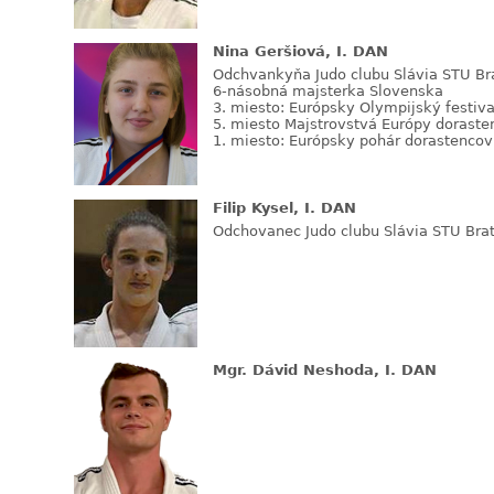
Nina Geršiová, I. DAN
Odchvankyňa Judo clubu Slávia STU Br
6-násobná majsterka Slovenska
3. miesto: Európsky Olympijský festiv
5. miesto Majstrovstvá Európy dorast
1. miesto: Európsky pohár dorastencov
Filip Kysel, I. DAN
Odchovanec Judo clubu Slávia STU Brat
Mgr. Dávid Neshoda, I. DAN