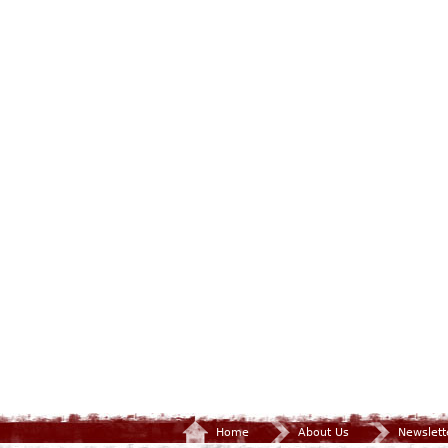
Home
About Us
Newslett