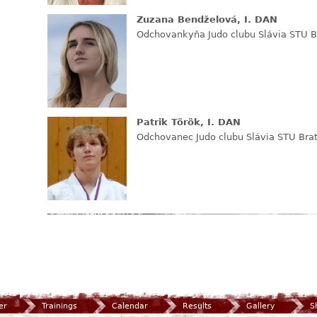
Zuzana Bendželová, I. DAN
Odchovankyňa Judo clubu Slávia STU Br
Patrik Török, I. DAN
Odchovanec Judo clubu Slávia STU Brat
er
Trainings
Calendar
Results
Gallery
S