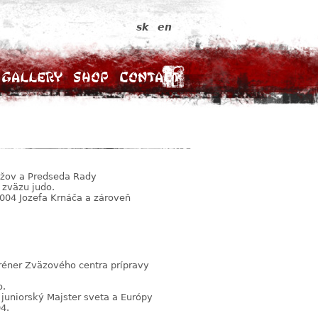
sk
en
Gallery
Shop
Contact
užov a Predseda Rady
 zväzu judo.
004 Jozefa Krnáča a zároveň
 tréner Zväzového centra prípravy
o.
 juniorský Majster sveta a Európy
4.