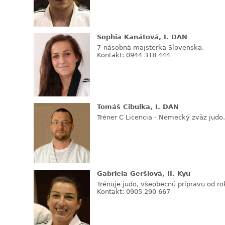
Sophia Kanátová, I. DAN
7-násobná majsterka Slovenska.
Kontakt: 0944 318 444
Tomáš Cibulka, I. DAN
Tréner C Licencia - Nemecký zväz judo.
Gabriela Geršiová, II. Kyu
Trénuje judo, všeobecnú prípravu od ro
Kontakt: 0905 290 667