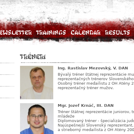
ewsletter
Trainings
Calendar
Results
Tréneri
Ing. Rastislav Mezovský, V. DAN
Bývalý tréner štátnej reprezentácie m
reprezentačných trénerov Slovenského
Osobný tréner medailistu z OH Atény 2
reprezentačný tréner mužov.
Mgr. Jozef Krnáč, III. DAN
Tréner štátnej reprezentácie juniorov,
mládeže
Diplomovaný tréner - špecializácia jud
Najúspešnejší Slovenský reprezentant,
a strieborný medailista z OH Atény 200