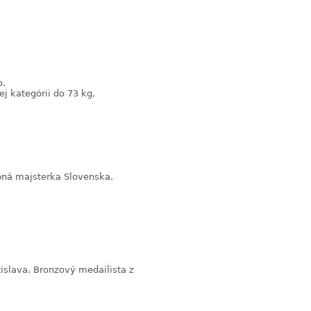
o.
j kategórii do 73 kg,
bná majsterka Slovenska.
islava. Bronzový medailista z