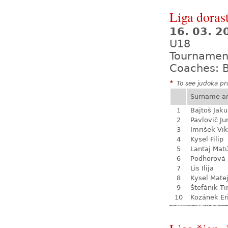
Liga dorast
16. 03. 
U18
Tournamen
Coaches: B
*
To see judoka pro
Surname a
1
Bajtoš Jak
2
Pavlovič Ju
3
Imrišek Vik
4
Kysel Filip
5
Lantaj Mat
6
Podhorová L
7
Lis Ilija
8
Kysel Mate
9
Štefánik T
10
Kozánek Er