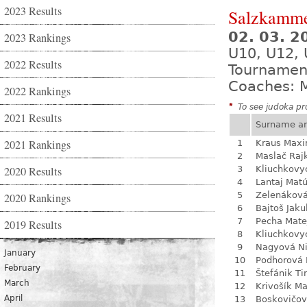
2023 Results
Salzkamme
02. 03. 2
2023 Rankings
U10, U12, 
2022 Results
Tournamen
Coaches: M
2022 Rankings
*
To see judoka pro
2021 Results
Surname a
2021 Rankings
1
Kraus Max
2
Maslač Raj
2020 Results
3
Kliuchkovy
4
Lantaj Mat
5
Zelenákov
2020 Rankings
6
Bajtoš Jaku
7
Pecha Mate
2019 Results
8
Kliuchkovy
9
Nagyová N
January
10
Podhorová L
February
11
Štefánik Ti
March
12
Krivošík Ma
April
13
Boskovičo