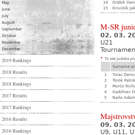
14
Drábik Dan
May
15
Krivošík Ja
June
July
August
M-SR juni
September
02. 03. 
October
U21
November
Tournamen
December
*
To see judoka pro
2019 Rankings
Surname a
2018 Results
1
Turac Denis
2
Török Patri
2018 Rankings
3
Murčo Rich
4
Gadzhiev D
2017 Results
5
Naňo Ada
2017 Rankings
Majstrovst
2016 Results
09. 03. 
2016 Rankings
U9, U11, U