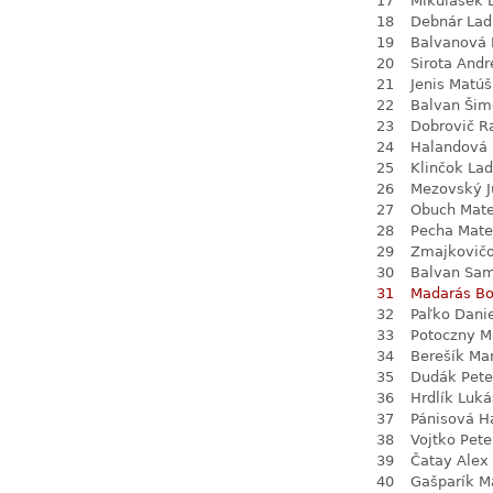
17
Mikulášek 
18
Debnár Lad
19
Balvanová
20
Sirota Andr
21
Jenis Matúš
22
Balvan Šim
23
Dobrovič R
24
Halandová 
25
Klinčok Lad
26
Mezovský J
27
Obuch Mate
28
Pecha Mate
29
Zmajkovič
30
Balvan Sa
31
Madarás Bo
32
Paľko Dani
33
Potoczny M
34
Berešík Mar
35
Dudák Pete
36
Hrdlík Luká
37
Pánisová H
38
Vojtko Pete
39
Čatay Alex
40
Gašparík M