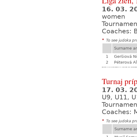
Liga žien, 
16. 03. 
women
Tournamen
Coaches: B
*
To see judoka pro
Surname a
1
Geršiová N
2
Péterová A
Turnaj prí
17. 03. 
U9, U11, U
Tournamen
Coaches: M
*
To see judoka pro
Surname a