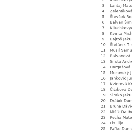
3
Lantaj Mat
4
Zelenákov
5
Števček Ri
6
Balvan Šim
7
Kliuchkovy
8
Kvinta Mich
9
Bajtoš Jaku
10
Štefánik Ti
11
Musil Samu
12
Balvanová
13
Sirota Andr
14
Hargašová 
15
Mezovský J
16
Jankovič Ju
17
Kvintová Kr
18
Čižiková D
19
Šimko Jaku
20
Drábik Dom
21
Bruna Dávi
22
Mišík Dalib
23
Pecha Mate
24
Lis Ilija
25
Paľko Dani