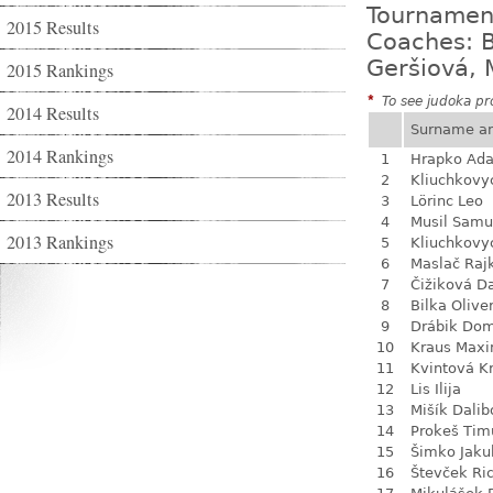
Tournamen
2015 Results
Coaches: B
Geršiová, 
2015 Rankings
*
To see judoka pro
2014 Results
Surname a
2014 Rankings
1
Hrapko Ad
2
Kliuchkovy
2013 Results
3
Lörinc Leo
4
Musil Samu
2013 Rankings
5
Kliuchkovy
6
Maslač Raj
7
Čižiková D
8
Bilka Olive
9
Drábik Dom
10
Kraus Max
11
Kvintová Kr
12
Lis Ilija
13
Mišík Dalib
14
Prokeš Tim
15
Šimko Jaku
16
Števček Ri