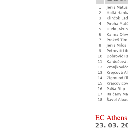
1
Jenis Matúš
2
Hollá Hank
3
Klinčok Lad
4
Piroha Mat
5
Duda Jakub
6
Kalma Oliv
7
Prokeš Tim
8
Jenis Miloš
9
Petrovič Li
10
Dobrovič R
11
Kardošová 
12
Zmajkovič
13
Krejčová A
14
Žigmund Fil
15
Krajčovičo
16
Palša Filip
17
Rajčány Ma
18
Šavel Alexe
EC Athens
23. 03. 2