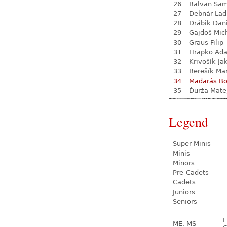
26
Balvan Sa
27
Debnár Lad
28
Drábik Dan
29
Gajdoš Mic
30
Graus Filip
31
Hrapko Ad
32
Krivošík Ja
33
Berešík Mar
34
Madarás Bo
35
Ďurža Mate
Legend
Super Minis
Minis
Minors
Pre-Cadets
Cadets
Juniors
Seniors
E
ME, MS