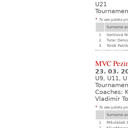
U21
Tournamen
*
To see judoka pro
Surname a
1
Geršiová N
2
Turac Denis
3
Török Patri
MVC Pezi
23. 03. 
U9, U11, U
Tournamen
Coaches: K
Vladimír T
*
To see judoka pro
Surname a
1
Mikulášek 
2
Kliuchkovy