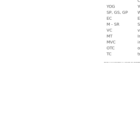
C
YOG
Y
SP, GS, GP
W
EC
E
M - SR
S
VC
v
MT
I
MVC
i
OTC
o
TC
t