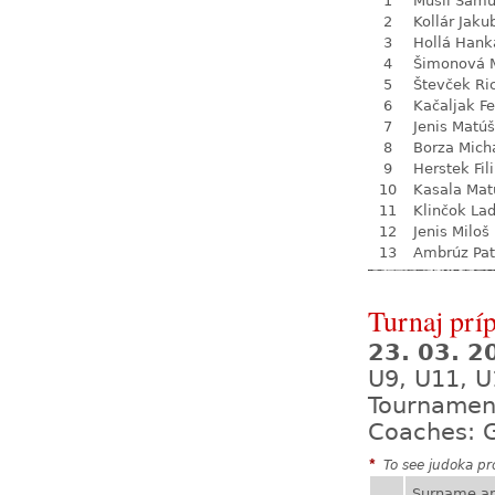
1
Musil Samu
2
Kollár Jaku
3
Hollá Hank
4
Šimonová 
5
Števček Ri
6
Kačaljak Fe
7
Jenis Matúš
8
Borza Mich
9
Herstek Fil
10
Kasala Mat
11
Klinčok Lad
12
Jenis Miloš
13
Ambrúz Pat
Turnaj prí
23. 03. 
U9, U11, U
Tournamen
Coaches: G
*
To see judoka pro
Surname a