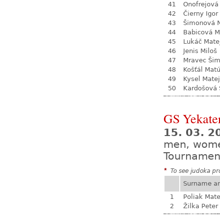
41
Onofrejová
42
Čierny Igor
43
Šimonová N
44
Babicová M
45
Lukáč Mate
46
Jenis Miloš
47
Mravec Ši
48
Košťál Mat
49
Kysel Matej
50
Kardošová 
GS Yekate
15. 03. 2
men, wom
Tournamen
*
To see judoka pro
Surname a
1
Poliak Mate
2
Žilka Peter