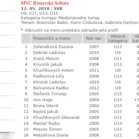
MVC Rimavská Sobota
12. 05. 2018
|
SVK
U9, U11, U13, U15
Kategória turnaja:
Medzinárodný turnaj
Tréneri: Branislav Babic, Karin Czibulová, Gabriela Geršio
*
Kliknutím na meno pretekára zobrazíte jeho profil.
Veková
V
Priezvisko a meno
Rok nar.
kategória
kat
1
Zelenáková Zuzana
2007
U13
4
2
Debnár Ladislav
2010
U9
3
3
Kraus Maxim
2008
U11
3
4
Krivošík Jakub
2006
U13
4
5
Kliuchkovych Artem
2011
U9
2
6
Podhorová Lilly
2006
U13
4
7
Klinčok Ladislav
2010
U9
2
8
Balvanová Radka
2012
U9
2
9
Štefánik Timotej
2005
U15
6
10
Hos Hugo
2004
U15
+
11
Bruna Dávid
2004
U15
6
12
Bajtoš Jakub
2005
U15
4
13
Kliuchkovych Olexandr
2009
U11
2
14
Maslač Rajko
2006
U13
4
15
Mravec Šimon
2005
U15
3
16
Matušková Diana
2008
U11
3