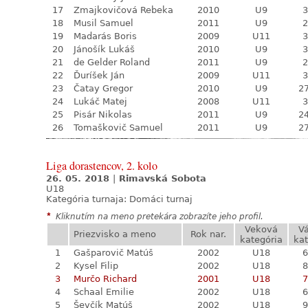
17
Zmajkovičová Rebeka
2010
U9
3
18
Musil Samuel
2011
U9
2
19
Madarás Boris
2009
U11
3
20
Jánošík Lukáš
2010
U9
3
21
de Gelder Roland
2011
U9
2
22
Ďuríšek Ján
2009
U11
3
23
Čatay Gregor
2010
U9
27
24
Lukáč Matej
2008
U11
3
25
Pisár Nikolas
2011
U9
24
26
Tomaškovič Samuel
2011
U9
27
Liga dorastencov, 2. kolo
26. 05. 2018
|
Rimavská Sobota
U18
Kategória turnaja:
Domáci turnaj
*
Kliknutím na meno pretekára zobrazíte jeho profil.
Veková
V
Priezvisko a meno
Rok nar.
kategória
kat
1
Gašparovič Matúš
2002
U18
6
2
Kysel Filip
2002
U18
8
3
Murčo Richard
2001
U18
7
4
Schaal Emilie
2002
U18
6
5
Ševčík Matúš
2002
U18
9