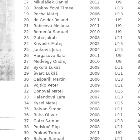
17
Mikulášek Daniel
2012
U9
2
18
Boskovičová Timea
2006
U13
4
19
Pecha Matej
2006
U13
5
20
de Gelder Roland
2011
U9
2
21
Babicová Melánia
2011
U9
2
22
Remenár Samuel
2010
U9
3
23
Gatci Jakub
2008
U11
3
24
Krivošík Matej
2005
U15
5
25
Jankovič Juraj
2004
U15
5
26
Hargašová Sara
2011
U9
3
27
Medvegy Ondrej
2010
U9
3
28
Sýkora Lukáš
2008
U11
3
29
Švarc Lukáš
2008
U11
3
30
Gašparík Martin
2006
U13
4
31
Vojtko Peter
2009
U11
3
32
Donoval Matej
2004
U15
7
33
Halandová Lara
2007
U13
4
34
Kysel Matej
2005
U15
5
35
Balvan Šimon
2008
U11
2
36
Bilka Oliver
2008
U11
3
37
Gatci Samuel
2006
U13
4
38
Podskoč Filip
2008
U11
3
39
Prokeš Timur
2011
U9
2
40
Balvan Samuel
2009
U11
3