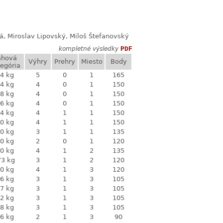
vá, Miroslav Lipovský, Miloš Štefanovský
kompletné výsledky
PDF
áhová
Výhry
Prehry
Miesto
Body
egória
4 kg
5
0
1
165
4 kg
4
0
1
150
8 kg
4
0
1
150
6 kg
4
0
1
150
4 kg
4
1
1
150
0 kg
4
1
1
150
0 kg
3
1
1
135
0 kg
2
0
1
120
0 kg
4
1
2
135
73 kg
3
1
2
120
0 kg
4
1
3
120
6 kg
3
1
3
105
7 kg
3
1
3
105
2 kg
3
1
3
105
8 kg
3
1
3
105
6 kg
2
1
3
90