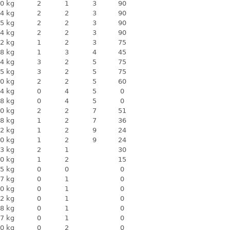
0 kg
2
1
3
90
4 kg
2
2
3
90
5 kg
2
2
3
90
4 kg
2
2
3
90
2 kg
1
2
3
75
8 kg
1
3
4
45
4 kg
3
2
5
75
5 kg
3
2
5
75
0 kg
2
2
5
60
4 kg
0
4
5
0
8 kg
0
4
5
0
0 kg
2
2
7
51
8 kg
1
2
7
36
2 kg
1
2
9
24
0 kg
1
2
9
24
3 kg
2
1
30
0 kg
1
2
15
5 kg
0
0
0
7 kg
0
1
0
0 kg
0
1
0
2 kg
0
1
0
8 kg
0
1
0
7 kg
0
1
0
0 kg
0
2
0