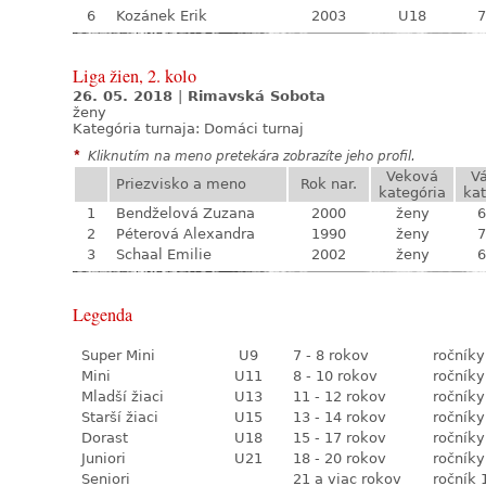
6
Kozánek Erik
2003
U18
7
Liga žien, 2. kolo
26. 05. 2018
|
Rimavská Sobota
ženy
Kategória turnaja:
Domáci turnaj
*
Kliknutím na meno pretekára zobrazíte jeho profil.
Veková
V
Priezvisko a meno
Rok nar.
kategória
kat
1
Bendželová Zuzana
2000
ženy
6
2
Péterová Alexandra
1990
ženy
7
3
Schaal Emilie
2002
ženy
6
Legenda
Super Mini
U9
7 - 8 rokov
ročníky
Mini
U11
8 - 10 rokov
ročníky
Mladší žiaci
U13
11 - 12 rokov
ročníky
Starší žiaci
U15
13 - 14 rokov
ročníky
Dorast
U18
15 - 17 rokov
ročníky
Juniori
U21
18 - 20 rokov
ročníky
Seniori
21 a viac rokov
ročník 