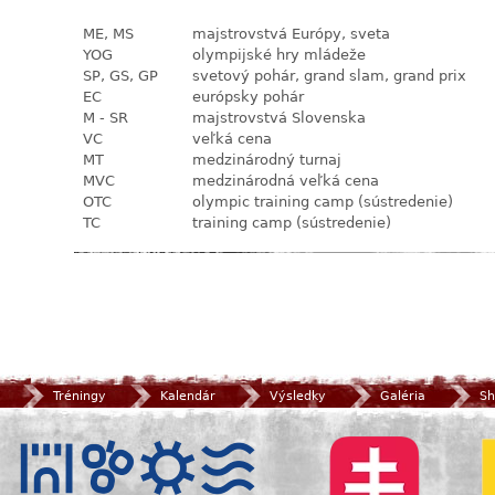
ME, MS
majstrovstvá Európy, sveta
YOG
olympijské hry mládeže
SP, GS, GP
svetový pohár, grand slam, grand prix
EC
európsky pohár
M - SR
majstrovstvá Slovenska
VC
veľká cena
MT
medzinárodný turnaj
MVC
medzinárodná veľká cena
OTC
olympic training camp (sústredenie)
TC
training camp (sústredenie)
Tréningy
Kalendár
Výsledky
Galéria
Sh