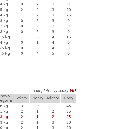
4 kg
0
2
2
0
5 kg
2
2
3
30
4 kg
1
2
3
25
3 kg
0
2
3
0
3 kg
0
2
3
0
8 kg
0
2
3
0
,5 kg
1
3
4
15
4 kg
0
1
4
0
,5 kg
0
3
4
0
,5 kg
0
4
5
0
kompletné výsledky
PDF
áhová
Výhry
Prehry
Miesto
Body
egória
6 kg
3
0
1
45
1 kg
2
1
2
35
3 kg
2
1
2
35
3 kg
2
1
3
30
0 kg
2
1
3
30