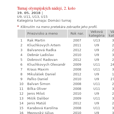
Turnaj olympijských nádejí, 2. kolo
19. 05. 2018
|
U9, U11, U13, U15
Kategória turnaja:
Domáci turnaj
*
Kliknutím na meno pretekára zobrazíte jeho profil.
Veková
V
Priezvisko a meno
Rok nar.
kategória
kat
1
Rak Martin
2007
U13
3
2
Kliuchkovych Artem
2011
U9
2
3
Balvanová Radka
2012
U9
2
4
Debnár Ladislav
2010
U9
3
5
Dobrovič Radovan
2012
U9
2
6
Kliuchkovych Olexandr
2009
U11
24
7
Kraus Maxim
2008
U11
3
8
Mikulášek Daniel
2012
U9
1
9
Paľko Daniel
2010
U9
27
10
Balvan Šimon
2008
U11
2
11
Bilka Oliver
2008
U11
3
12
Jenis Miloš
2010
U9
2
13
Mišík Dalibor
2009
U11
3
14
Jenis Matúš
2012
U9
2
15
Karabová Karolína
2008
U11
3
16
Mezovský Július
2010
U9
3