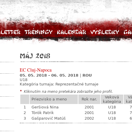
letter
Tréningy
Kalendár
Výsledky
Ga
máj 2018
EC Cluj-Napoca
05. 05. 2018 - 06. 05. 2018
|
ROU
U18
Kategória turnaja:
Reprezentačné turnaje
*
Kliknutím na meno pretekára zobrazíte jeho profil.
Veková
V
Priezvisko a meno
Rok nar.
kategória
kat
1
Geršiová Nina
2001
U18
7
2
Török Patrik
2001
U18
7
3
Gašparovič Matúš
2002
U18
6