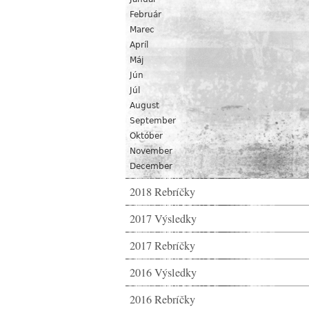
Február
Marec
Apríl
Máj
Jún
Júl
August
September
Október
November
December
2018 Rebríčky
2017 Výsledky
2017 Rebríčky
2016 Výsledky
2016 Rebríčky