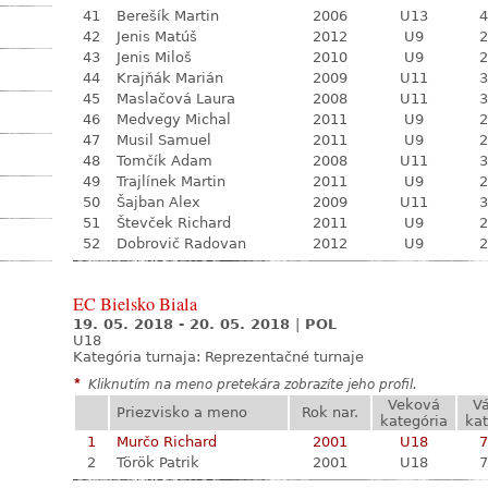
41
Berešík Martin
2006
U13
4
42
Jenis Matúš
2012
U9
2
43
Jenis Miloš
2010
U9
2
44
Krajňák Marián
2009
U11
3
45
Maslačová Laura
2008
U11
3
46
Medvegy Michal
2011
U9
2
47
Musil Samuel
2011
U9
2
48
Tomčík Adam
2008
U11
3
49
Trajlínek Martin
2011
U9
2
50
Šajban Alex
2009
U11
3
51
Števček Richard
2011
U9
2
52
Dobrovič Radovan
2012
U9
2
EC Bielsko Biala
19. 05. 2018 - 20. 05. 2018
|
POL
U18
Kategória turnaja:
Reprezentačné turnaje
*
Kliknutím na meno pretekára zobrazíte jeho profil.
Veková
V
Priezvisko a meno
Rok nar.
kategória
kat
1
Murčo Richard
2001
U18
7
2
Török Patrik
2001
U18
7