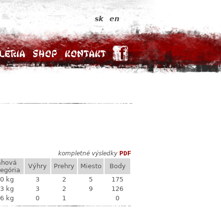
sk
en
léria
Shop
Kontakt
kompletné výsledky
PDF
áhová
Výhry
Prehry
Miesto
Body
egória
0 kg
3
2
5
175
3 kg
3
2
9
126
6 kg
0
1
0