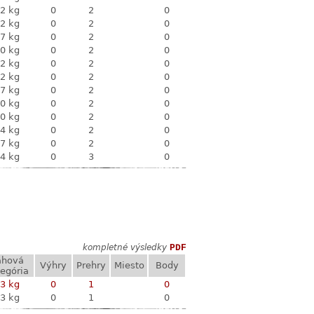
2 kg
0
2
0
2 kg
0
2
0
7 kg
0
2
0
0 kg
0
2
0
2 kg
0
2
0
2 kg
0
2
0
7 kg
0
2
0
0 kg
0
2
0
0 kg
0
2
0
4 kg
0
2
0
7 kg
0
2
0
4 kg
0
3
0
kompletné výsledky
PDF
áhová
Výhry
Prehry
Miesto
Body
egória
3 kg
0
1
0
3 kg
0
1
0