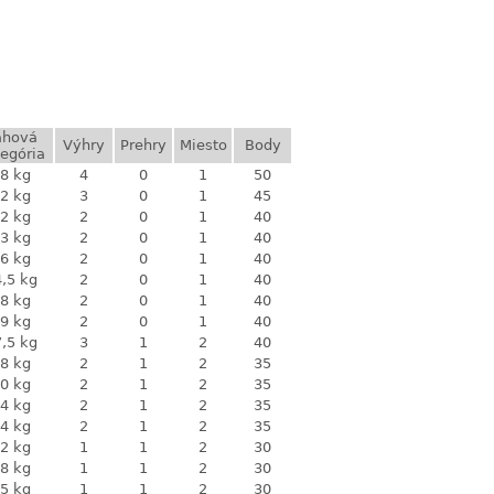
áhová
Výhry
Prehry
Miesto
Body
egória
8 kg
4
0
1
50
2 kg
3
0
1
45
2 kg
2
0
1
40
3 kg
2
0
1
40
6 kg
2
0
1
40
,5 kg
2
0
1
40
8 kg
2
0
1
40
9 kg
2
0
1
40
,5 kg
3
1
2
40
8 kg
2
1
2
35
0 kg
2
1
2
35
4 kg
2
1
2
35
4 kg
2
1
2
35
2 kg
1
1
2
30
8 kg
1
1
2
30
5 kg
1
1
2
30