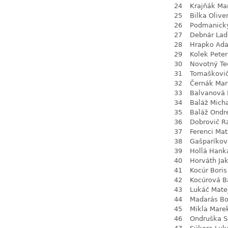
24
Krajňák Ma
25
Bilka Olive
26
Podmanick
27
Debnár Lad
28
Hrapko Ad
29
Kolek Peter
30
Novotný Te
31
Tomaškovi
32
Černák Mar
33
Balvanová
34
Baláž Mich
35
Baláž Ondr
36
Dobrovič R
37
Ferenci Ma
38
Gašparíková
39
Hollá Hank
40
Horváth Ja
41
Kocúr Boris
42
Kocúrová B
43
Lukáč Mate
44
Madarás Bo
45
Mikla Mare
46
Ondruška 