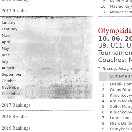
15
Kysel Matej
16
Maslač Raj
2017 Results
17
Mravec Ši
January
Olympiáda 
February
March
10. 06. 
April
U9, U11, U
May
Tournamen
June
Coaches: M
July
August
*
To see judoka pro
September
Surname a
October
1
Drábik Dom
November
2
Graus Filip
December
3
Kliuchkovy
4
Kraus Max
2017 Rankings
5
Zöllei Mate
6
Kliuchkovy
2016 Results
7
Lörinc Leo
8
Mišík Dalib
2016 Rankings
9
Pomykacz L