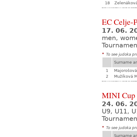
18
Zelenákov
EC Celje-P
17. 06. 2
men, wom
Tournamen
*
To see judoka pro
Surname a
1
Majorošová
2
Mužíková 
MINI Cup S
24. 06. 
U9, U11, U
Tournamen
*
To see judoka pro
Surname a