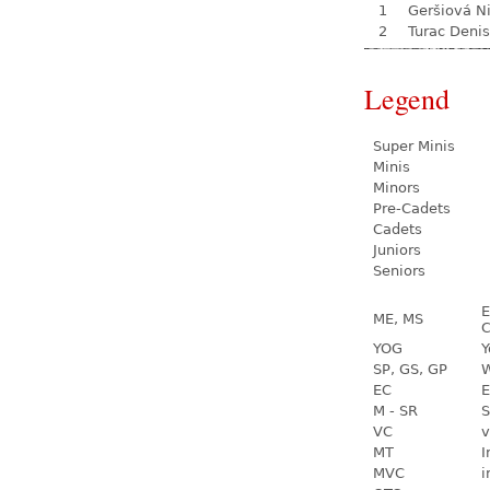
1
Geršiová N
2
Turac Denis
Legend
Super Minis
Minis
Minors
Pre-Cadets
Cadets
Juniors
Seniors
E
ME, MS
C
YOG
Y
SP, GS, GP
W
EC
E
M - SR
S
VC
v
MT
I
MVC
i