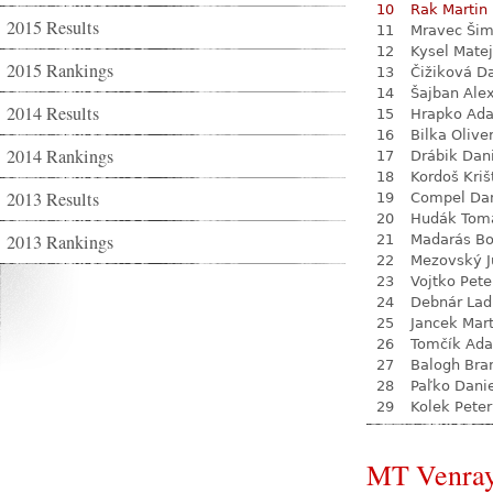
10
Rak Martin
2015 Results
11
Mravec Ši
12
Kysel Matej
2015 Rankings
13
Čižiková D
14
Šajban Ale
2014 Results
15
Hrapko Ad
16
Bilka Olive
2014 Rankings
17
Drábik Dan
18
Kordoš Kriš
2013 Results
19
Compel Dan
20
Hudák Tom
2013 Rankings
21
Madarás Bo
22
Mezovský J
23
Vojtko Pete
24
Debnár Lad
25
Jancek Mart
26
Tomčík Ad
27
Balogh Bra
28
Paľko Dani
29
Kolek Peter
MT Venra