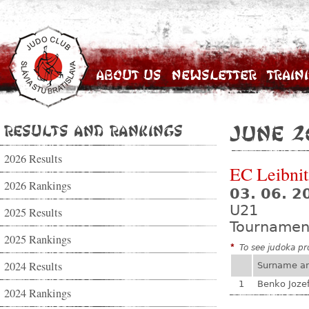
About Us
Newsletter
Train
Results and Rankings
June 2
2026 Results
EC Leibnit
2026 Rankings
03. 06. 2
U21
2025 Results
Tournamen
2025 Rankings
*
To see judoka pro
2024 Results
Surname a
1
Benko Joze
2024 Rankings