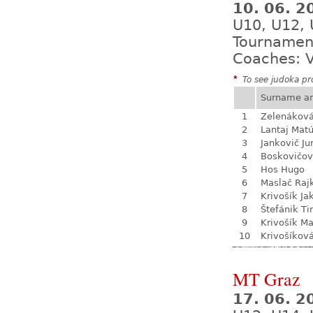
10. 06. 2
U10, U12,
Tournamen
Coaches: V
*
To see judoka pro
Surname a
1
Zelenákov
2
Lantaj Mat
3
Jankovič Ju
4
Boskovičo
5
Hos Hugo
6
Maslač Raj
7
Krivošík Ja
8
Štefánik Ti
9
Krivošík Ma
10
Krivošíkov
MT Graz
17. 06. 2