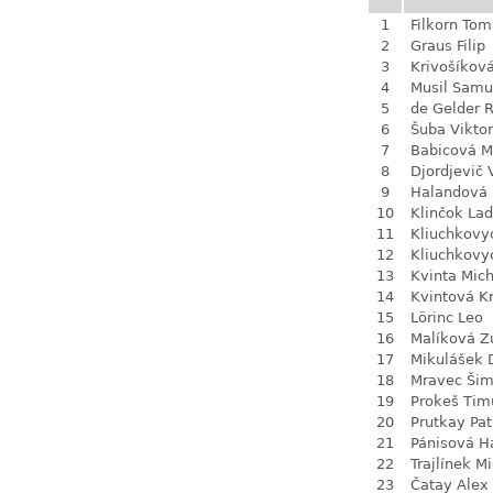
1
Filkorn To
2
Graus Filip
3
Krivošíkov
4
Musil Samu
5
de Gelder 
6
Šuba Viktor
7
Babicová M
8
Djordjevič V
9
Halandová 
10
Klinčok Lad
11
Kliuchkovy
12
Kliuchkovy
13
Kvinta Mich
14
Kvintová Kr
15
Lörinc Leo
16
Malíková Z
17
Mikulášek 
18
Mravec Ši
19
Prokeš Tim
20
Prutkay Pat
21
Pánisová H
22
Trajlínek M
23
Čatay Alex