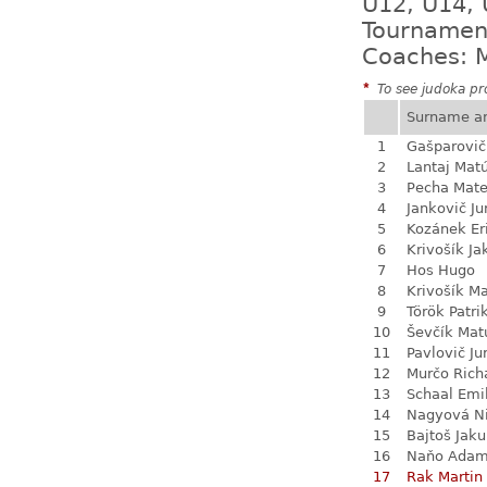
U12, U14, 
Tournamen
Coaches: M
*
To see judoka pro
Surname a
1
Gašparovič
2
Lantaj Mat
3
Pecha Mate
4
Jankovič Ju
5
Kozánek Er
6
Krivošík Ja
7
Hos Hugo
8
Krivošík Ma
9
Török Patri
10
Ševčík Mat
11
Pavlovič Ju
12
Murčo Rich
13
Schaal Emi
14
Nagyová N
15
Bajtoš Jak
16
Naňo Ada
17
Rak Martin