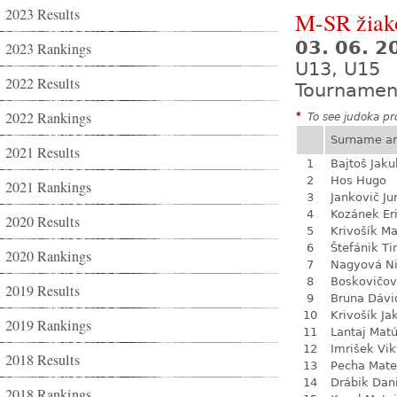
2023 Results
M-SR žiak
03. 06. 
2023 Rankings
U13, U15
2022 Results
Tournamen
2022 Rankings
*
To see judoka pro
Surname a
2021 Results
1
Bajtoš Jaku
2
Hos Hugo
2021 Rankings
3
Jankovič Ju
4
Kozánek Er
2020 Results
5
Krivošík Ma
6
Štefánik Ti
2020 Rankings
7
Nagyová N
8
Boskovičo
2019 Results
9
Bruna Dávi
10
Krivošík Ja
2019 Rankings
11
Lantaj Mat
12
Imrišek Vik
2018 Results
13
Pecha Mate
14
Drábik Dan
2018 Rankings