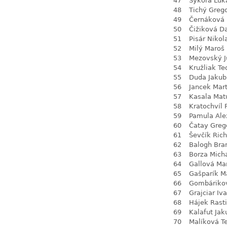
47
Sýkora Luk
48
Tichý Greg
49
Černáková 
50
Čižiková D
51
Pisár Nikol
52
Milý Maroš
53
Mezovský J
54
Kružliak Te
55
Duda Jakub
56
Jancek Mart
57
Kasala Mat
58
Kratochvíl 
59
Pamula Ale
60
Čatay Greg
61
Ševčík Ric
62
Balogh Bra
63
Borza Mich
64
Gallová Ma
65
Gašparík M
66
Gombárikov
67
Grajciar Iv
68
Hájek Rasti
69
Kalafut Jak
70
Malíková Te