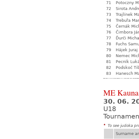
71
Potoczny M
72
Sirota Andr
73
Trajlínek Ma
74
Trebuľa Ma
75
Černák Mic
76
Čimbora Já
77
Ďurči Micha
78
Fuchs Samu
79
Hájek Juraj
80
Nemec Mic
81
Pecník Luk
82
Podskoč Ti
83
Hanesch Ma
ME Kauna
30. 06. 2
U18
Tournamen
*
To see judoka pro
Surname a