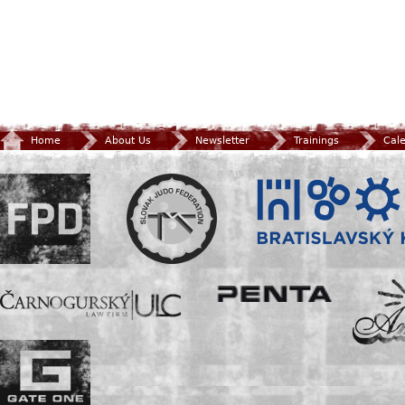
Home
About Us
Newsletter
Trainings
Cal