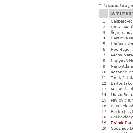
*
To see judoka pro
Surname a
1
Gašparovič
2
Lantaj Mat
3
Šejirmanov
4
Geršiová N
5
Horáček An
6
Hos Hugo
7
Pecha Mate
8
Nagyová N
9
Naňo Ada
10
Kozánek M
11
Török Patri
12
Bajtoš Jaku
13
Kozánek Er
14
Murčo Rich
15
Pavlovič Jur
16
Bendželov
17
Benko Joze
18
Boskovičo
19
Drábik Dan
20
Gadzhiev D