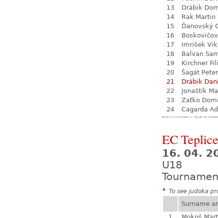
13
Drábik Dom
14
Rak Martin
15
Ďanovský 
16
Boskovičo
17
Imrišek Vik
18
Balvan Sa
19
Kirchner Fil
20
Šagát Peter
21
Drábik Dan
22
Jonaštík Ma
23
Zaťko Domi
24
Cagarda A
EC Teplic
16. 04. 2
U18
Tournamen
*
To see judoka pro
Surname a
1
Mokoš Mart