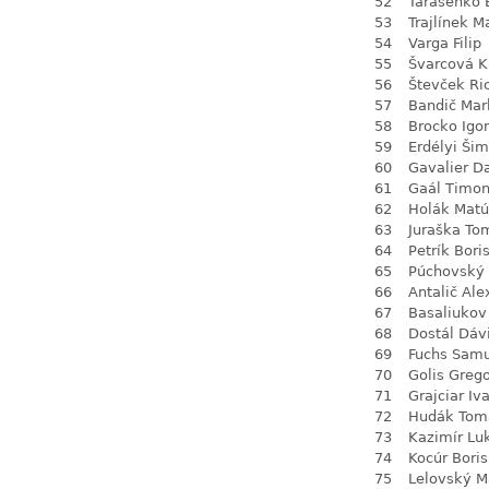
52
Tarasenko 
53
Trajlínek M
54
Varga Filip
55
Švarcová Kr
56
Števček Ri
57
Bandič Mar
58
Brocko Igor
59
Erdélyi Ši
60
Gavalier D
61
Gaál Timo
62
Holák Matú
63
Juraška To
64
Petrík Bori
65
Púchovský 
66
Antalič Ale
67
Basaliukov
68
Dostál Dáv
69
Fuchs Sam
70
Golis Greg
71
Grajciar Iv
72
Hudák Tom
73
Kazimír Lu
74
Kocúr Boris
75
Lelovský M