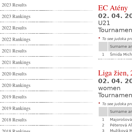
2023 Results
EC Atény
02. 04. 2
2023 Rankings
U21
2022 Results
Tournamen
2022 Rankings
*
To see judoka pro
Surname a
2021 Results
1
Šmida Mich
2021 Rankings
Liga žien, 
2020 Results
02. 04. 
2020 Rankings
women
Tournamen
2019 Results
*
To see judoka pro
2019 Rankings
Surname a
2018 Results
1
Majorošová
2
Péterová A
2018 Rankings
3
Mužíková 