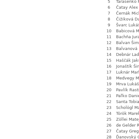
5
Tarasenko 
6
Čatay Alex
7
Černák Mic
8
Čižiková D
9
Švarc Luká
10
Babicová M
11
Bachňa Jur
12
Balvan Ši
13
Balvanová
14
Debnár Lad
15
Haščák Jak
16
Jonaštík Š
17
Luknár Mar
18
Medvegy M
19
Mrva Lukáš
20
Pavlík Rast
21
Paľko Dani
22
Santa Tobi
23
Scholögl M
24
Török Mare
25
Zöllei Mate
26
de Gelder 
27
Čatay Greg
28
Ďanovský 