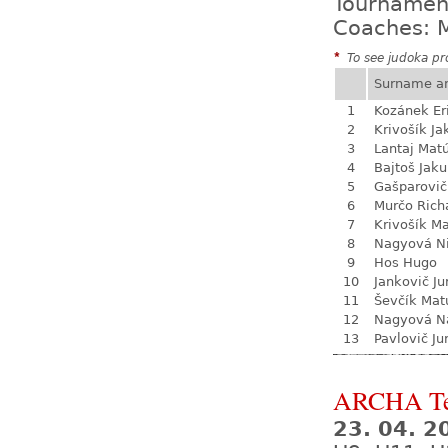
Tournamen
Coaches: M
*
To see judoka pro
Surname a
1
Kozánek Er
2
Krivošík Ja
3
Lantaj Mat
4
Bajtoš Jak
5
Gašparovič
6
Murčo Rich
7
Krivošík Ma
8
Nagyová N
9
Hos Hugo
10
Jankovič Ju
11
Ševčík Mat
12
Nagyová Na
13
Pavlovič Ju
ARCHA Te
23. 04. 2