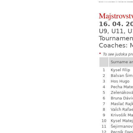
Majstrovst
16. 04. 
U9, U11, U
Tournamen
Coaches: M
*
To see judoka pro
Surname a
1
Kysel Filip
2
Balvan Šim
3
Hos Hugo
4
Pecha Mate
5
Zelenákov
6
Bruna Dávi
7
Maslač Raj
8
Valch Rafae
9
Krivošík Ma
10
Kysel Matej
11
Šejirmanov
12
Pecník Dan