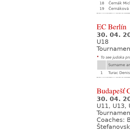
18
Černák Mic
19
Černáková 
EC Berlín
30. 04. 2
U18
Tournamen
*
To see judoka pro
Surname a
1
Turac Denis
Budapešť 
30. 04. 2
U11, U13, 
Tournamen
Coaches: B
Štefanovsk