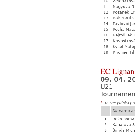
10
Zelenákov
11
Nagyová N
12
Kozánek Er
13
Rak Martin
14
Pavlovič Ju
15
Pecha Mate
16
Bajtoš Jak
17
Krivošíkov
18
Kysel Mate
19
Kirchner Fil
EC Lignan
09. 04. 2
U21
Tournamen
*
To see judoka pro
Surname a
1
Bežo Roma
2
Kanátová S
3
Šmida Mich