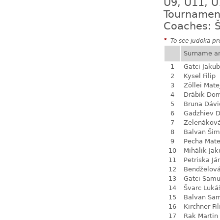
U9, U11, U
Tournamen
Coaches: Š
*
To see judoka pro
Surname a
1
Gatci Jakub
2
Kysel Filip
3
Zöllei Mate
4
Drábik Dom
5
Bruna Dávi
6
Gadzhiev D
7
Zelenákov
8
Balvan Ši
9
Pecha Mate
10
Mihálik Jak
11
Petriska Já
12
Bendželov
13
Gatci Samu
14
Švarc Luká
15
Balvan Sa
16
Kirchner Fil
17
Rak Martin