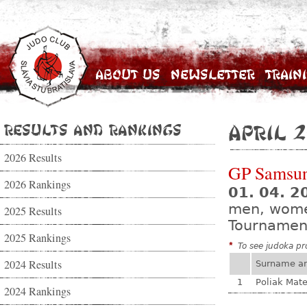
About Us
Newsletter
Train
Results and Rankings
April 2
2026 Results
GP Samsu
2026 Rankings
01. 04. 2
men, wom
2025 Results
Tournamen
2025 Rankings
*
To see judoka pro
2024 Results
Surname a
1
Poliak Mate
2024 Rankings