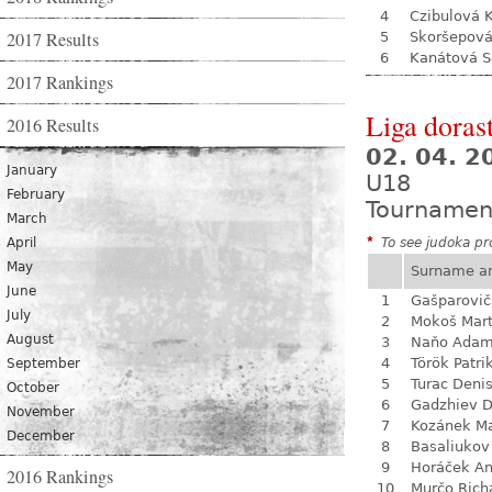
4
Czibulová K
2017 Results
5
Skoršepová
6
Kanátová S
2017 Rankings
Liga dorast
2016 Results
02. 04. 
January
U18
February
Tournamen
March
April
*
To see judoka pro
May
Surname a
June
1
Gašparovič
July
2
Mokoš Mart
August
3
Naňo Ada
4
Török Patri
September
5
Turac Deni
October
6
Gadzhiev D
November
7
Kozánek M
December
8
Basaliukov
9
Horáček An
2016 Rankings
10
Murčo Rich