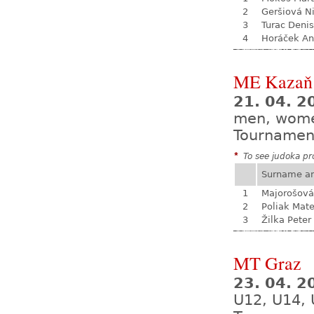
2
Geršiová N
3
Turac Denis
4
Horáček An
ME Kazaň
21. 04. 2
men, wom
Tournamen
*
To see judoka pro
Surname a
1
Majorošová
2
Poliak Mate
3
Žilka Peter
MT Graz
23. 04. 2
U12, U14, 