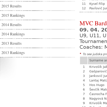
11
Kysel Filip
2015 Results
12
Pavlovič Ju
2015 Rankings
MVC Bard
2014 Results
09. 04. 
2014 Rankings
U9, U11, U
Tournamen
2013 Results
Coaches: M
2013 Rankings
*
To see judoka pro
Surname a
1
Krivošík Ja
2
Gašparovič
3
Jankovič Ju
4
Lantaj Mat
5
Hos Hugo
6
Ševčík Mat
7
Časnocha Fi
8
Nagyová Na
9
Krivošík Ma