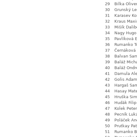
29
Bilka Olive
30
Grunský Le
31
Karasev Ko
32
Kraus Max
33
Mišík Dalib
34
Nagy Hugo
35
Pavlíková 
36
Rumanko 
37
Černáková 
38
Balvan Sa
39
Baláž Mich
40
Baláž Ondr
41
Damula Al
42
Golis Ada
43
Hargaš Sa
44
Hasay Mate
45
Hruška Si
46
Hudák Filip
47
Kolek Peter
48
Pecník Luk
49
Poláček An
50
Prutkay Pat
51
Rumanko B