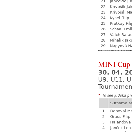
21
Jankovič Ju
22
Krivošík Ja
23
Krivošík Ma
24
Kysel Filip
25
Prutkay Fili
26
Schaal Emil
27
Valch Rafae
28
Mihálik Jak
29
Nagyová Na
MINI Cup 
30. 04. 
U9, U11, U
Tournamen
*
To see judoka pro
Surname a
1
Donoval Ma
2
Graus Filip
3
Halandová 
4
Janček Leo