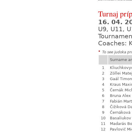
Turnaj prí
16. 04. 
U9, U11, U
Tournamen
Coaches: K
*
To see judoka pro
Surname a
1
Kliuchkovy
2
Zöllei Mate
3
Gaál Timon
4
Kraus Max
5
Černák Mic
6
Bruna Alex
7
Fabián Mart
8
Čižiková D
9
Černáková 
10
Basaliukov
11
Madarás Bo
12
Pavlovič Mi