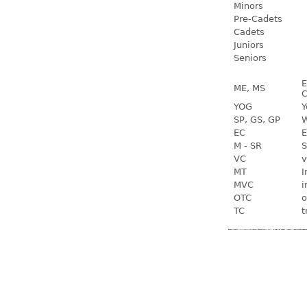
Minors
Pre-Cadets
Cadets
Juniors
Seniors
E
ME, MS
C
YOG
Y
SP, GS, GP
W
EC
E
M - SR
S
VC
v
MT
I
MVC
i
OTC
o
TC
t