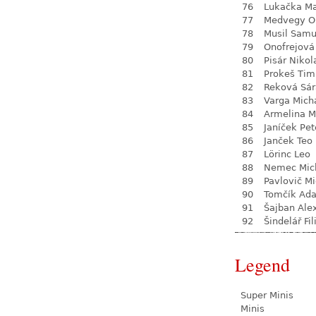
76
Lukačka M
77
Medvegy O
78
Musil Samu
79
Onofrejová
80
Pisár Nikol
81
Prokeš Tim
82
Reková Sár
83
Varga Mich
84
Armelina M
85
Janíček Pet
86
Janček Teo
87
Lörinc Leo
88
Nemec Mic
89
Pavlovič Mi
90
Tomčík Ad
91
Šajban Ale
92
Šindelář Fil
Legend
Super Minis
Minis