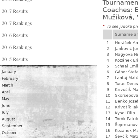
Tournamen
Coaches: B
2017 Results
Mužíková, 
2017 Rankings
*
To see judoka pro
2016 Results
Surname a
1
Horáček An
2016 Rankings
2
Jankovič Ju
3
Nagyová N
2015 Results
4
Kozánek Er
5
Schaal Emil
January
6
Gábor Štef
7
Lantaj Mat
February
8
Turac Denis
March
9
Krivošík Ma
April
10
Skoršepová
May
11
Benko Joze
June
12
Krivošík Ja
July
13
Kysel Filip
14
Török Patri
August
15
Šejirmanov
September
16
Kozánek M
October
17
Ševčík Mat