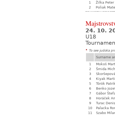
1
Žilka Peter
2
Poliak Mate
Majstrovst
24. 10. 
U18
Tournamen
*
To see judoka pro
Surname a
1
Mokoš Mart
2
Šmida Mich
3
Skoršepová
4
Kiyak Mart
5
Török Patri
6
Benko Joze
7
Gábor Štef
8
Horáček An
9
Turac Deni
10
Palacka R
11
Szabo Mila