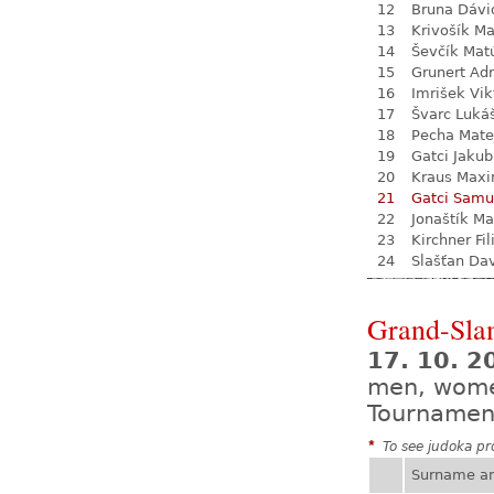
12
Bruna Dávi
13
Krivošík Ma
14
Ševčík Mat
15
Grunert Adr
16
Imrišek Vik
17
Švarc Luká
18
Pecha Mate
19
Gatci Jakub
20
Kraus Max
21
Gatci Samu
22
Jonaštík Ma
23
Kirchner Fil
24
Slašťan Da
Grand-Sla
17. 10. 2
men, wom
Tournamen
*
To see judoka pro
Surname a