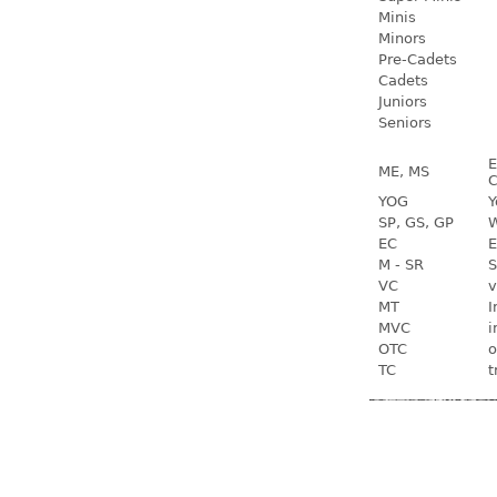
Minis
Minors
Pre-Cadets
Cadets
Juniors
Seniors
E
ME, MS
C
YOG
Y
SP, GS, GP
W
EC
E
M - SR
S
VC
v
MT
I
MVC
i
OTC
o
TC
t