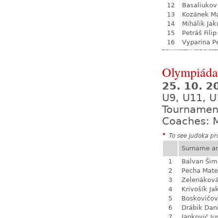
12
Basaliukov
13
Kozánek M
14
Mihálik Jak
15
Petráš Filip
16
Vyparina P
Olympiáda 
25. 10. 
U9, U11, U
Tournamen
Coaches: M
*
To see judoka pro
Surname a
1
Balvan Šim
2
Pecha Mate
3
Zelenákov
4
Krivošík Ja
5
Boskovičo
6
Drábik Dan
7
Jankovič Ju