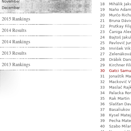
November
18
Mihálik Jak
December
19
Naňo Ada
20
Murčo Rich
2015 Rankings
21
Bruna Dávi
22
Prutkay Fili
2014 Results
23
Čaniga Ale
24
Bajtoš Jaku
2014 Rankings
25
Pavlovič Jur
26
Imrišek Vik
2013 Results
27
Zelenákov
28
Drábik Dan
2013 Rankings
29
Kirchner Fil
30
Gatci Samu
31
Jonaštík Ma
32
Mackovič V
33
Maslač Raj
34
Palacka R
35
Rak Martin
36
Slašťan Da
37
Basaliukov 
38
Kysel Matej
39
Pecha Mate
40
Szabo Mila