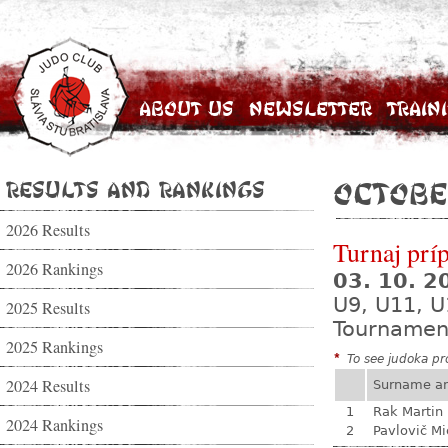
About Us
Newsletter
Train
Results and Rankings
Octobe
2026 Results
Turnaj prí
2026 Rankings
03. 10. 
U9, U11, U
2025 Results
Tournamen
2025 Rankings
*
To see judoka pro
2024 Results
Surname a
1
Rak Martin
2024 Rankings
2
Pavlovič Mi