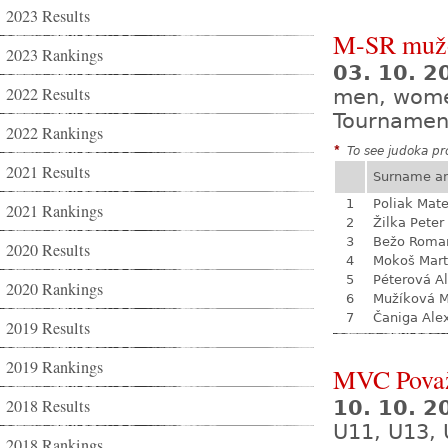
2023 Results
M-SR mužo
2023 Rankings
03. 10. 
2022 Results
men, wom
Tournamen
2022 Rankings
*
To see judoka pro
2021 Results
Surname a
1
Poliak Mate
2021 Rankings
2
Žilka Peter
3
Bežo Roma
2020 Results
4
Mokoš Mart
5
Péterová A
2020 Rankings
6
Mužíková 
7
Čaniga Ale
2019 Results
2019 Rankings
MVC Považ
2018 Results
10. 10. 
U11, U13, 
2018 Rankings