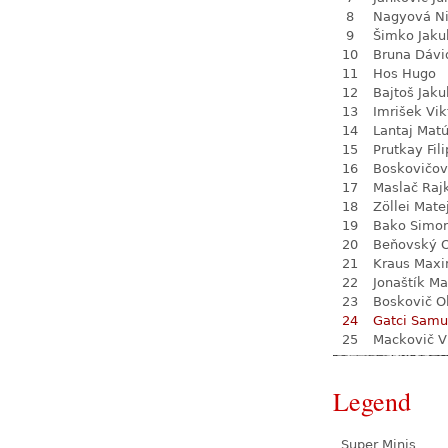
8
Nagyová N
9
Šimko Jaku
10
Bruna Dávi
11
Hos Hugo
12
Bajtoš Jaku
13
Imrišek Vik
14
Lantaj Mat
15
Prutkay Fili
16
Boskovičov
17
Maslač Raj
18
Zöllei Mate
19
Bako Simo
20
Beňovský O
21
Kraus Max
22
Jonaštík Ma
23
Boskovič Ol
24
Gatci Samu
25
Mackovič V
Legend
Super Minis