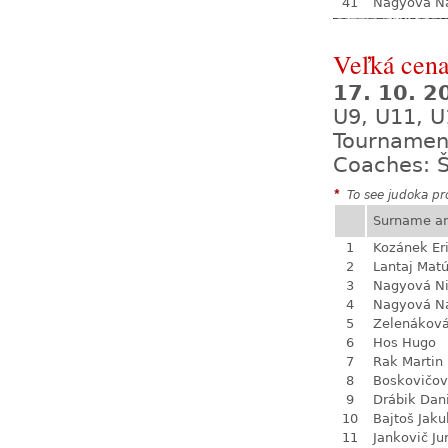
41
Nagyová Na
Veľká cena
17. 10. 
U9, U11, U
Tournamen
Coaches: Š
*
To see judoka pro
Surname a
1
Kozánek Er
2
Lantaj Mat
3
Nagyová N
4
Nagyová Na
5
Zelenákov
6
Hos Hugo
7
Rak Martin
8
Boskovičo
9
Drábik Dan
10
Bajtoš Jaku
11
Jankovič Ju