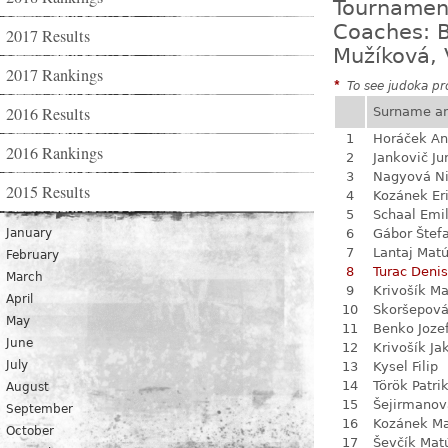
Tournamen
Coaches: B
2017 Results
Mužíková, 
2017 Rankings
*
To see judoka pro
2016 Results
Surname a
1
Horáček An
2016 Rankings
2
Jankovič Ju
3
Nagyová N
2015 Results
4
Kozánek Er
5
Schaal Emil
January
6
Gábor Štef
7
Lantaj Mat
February
8
Turac Denis
March
9
Krivošík Ma
April
10
Skoršepová
May
11
Benko Joze
June
12
Krivošík Ja
July
13
Kysel Filip
14
Török Patri
August
15
Šejirmanov
September
16
Kozánek M
October
17
Ševčík Mat