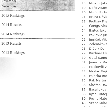
November
18
Mihálik Jak
December
19
Naňo Ada
20
Murčo Rich
2015 Rankings
21
Bruna Dávi
22
Prutkay Fili
2014 Results
23
Čaniga Ale
24
Bajtoš Jaku
2014 Rankings
25
Pavlovič Jur
26
Imrišek Vik
2013 Results
27
Zelenákov
28
Drábik Dan
2013 Rankings
29
Kirchner Fil
30
Gatci Samu
31
Jonaštík Ma
32
Mackovič V
33
Maslač Raj
34
Palacka R
35
Rak Martin
36
Slašťan Da
37
Basaliukov 
38
Kysel Matej
39
Pecha Mate
40
Szabo Mila