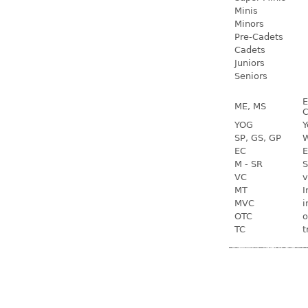
Minis
Minors
Pre-Cadets
Cadets
Juniors
Seniors
E
ME, MS
C
YOG
Y
SP, GS, GP
W
EC
E
M - SR
S
VC
v
MT
I
MVC
i
OTC
o
TC
t