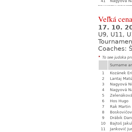
41
Nagyová Na
Veľká cena
17. 10. 
U9, U11, U
Tournamen
Coaches: Š
*
To see judoka pro
Surname a
1
Kozánek Er
2
Lantaj Mat
3
Nagyová N
4
Nagyová Na
5
Zelenákov
6
Hos Hugo
7
Rak Martin
8
Boskovičo
9
Drábik Dan
10
Bajtoš Jaku
11
Jankovič Ju