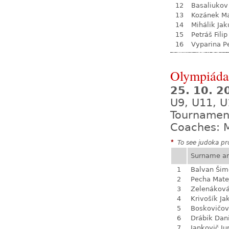
12
Basaliukov
13
Kozánek M
14
Mihálik Jak
15
Petráš Filip
16
Vyparina P
Olympiáda 
25. 10. 
U9, U11, U
Tournamen
Coaches: M
*
To see judoka pro
Surname a
1
Balvan Šim
2
Pecha Mate
3
Zelenákov
4
Krivošík Ja
5
Boskovičo
6
Drábik Dan
7
Jankovič Ju