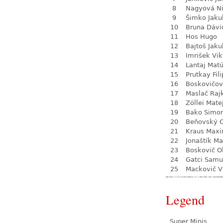
8
Nagyová N
9
Šimko Jaku
10
Bruna Dávi
11
Hos Hugo
12
Bajtoš Jaku
13
Imrišek Vik
14
Lantaj Mat
15
Prutkay Fili
16
Boskovičov
17
Maslač Raj
18
Zöllei Mate
19
Bako Simo
20
Beňovský O
21
Kraus Max
22
Jonaštík Ma
23
Boskovič Ol
24
Gatci Samu
25
Mackovič V
Legend
Super Minis