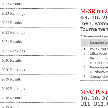
2023 Results
M-SR mužo
2023 Rankings
03. 10. 
2022 Results
men, wom
Tournamen
2022 Rankings
*
To see judoka pro
2021 Results
Surname a
1
Poliak Mate
2021 Rankings
2
Žilka Peter
3
Bežo Roma
2020 Results
4
Mokoš Mart
5
Péterová A
2020 Rankings
6
Mužíková 
7
Čaniga Ale
2019 Results
2019 Rankings
MVC Považ
2018 Results
10. 10. 
U11, U13, 
2018 Rankings