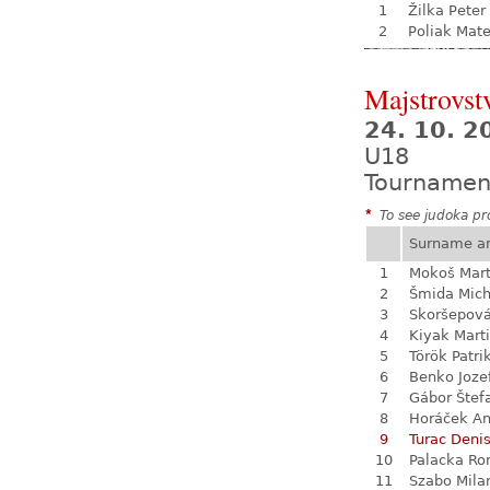
1
Žilka Peter
2
Poliak Mate
Majstrovst
24. 10. 
U18
Tournamen
*
To see judoka pro
Surname a
1
Mokoš Mart
2
Šmida Mich
3
Skoršepová
4
Kiyak Mart
5
Török Patri
6
Benko Joze
7
Gábor Štef
8
Horáček An
9
Turac Deni
10
Palacka R
11
Szabo Mila