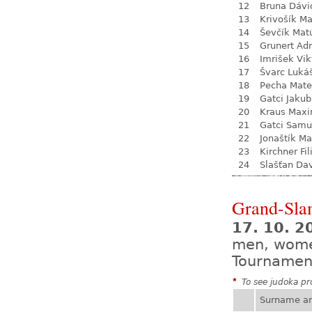
12
Bruna Dávi
13
Krivošík Ma
14
Ševčík Mat
15
Grunert Adr
16
Imrišek Vik
17
Švarc Luká
18
Pecha Mate
19
Gatci Jakub
20
Kraus Max
21
Gatci Samu
22
Jonaštík Ma
23
Kirchner Fil
24
Slašťan Da
Grand-Sla
17. 10. 2
men, wom
Tournamen
*
To see judoka pro
Surname a