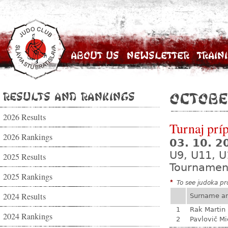
About Us
Newsletter
Train
Results and Rankings
Octobe
2026 Results
Turnaj prí
2026 Rankings
03. 10. 
U9, U11, U
2025 Results
Tournamen
2025 Rankings
*
To see judoka pro
2024 Results
Surname a
1
Rak Martin
2024 Rankings
2
Pavlovič Mi