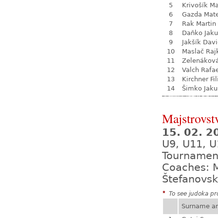
5
Krivošík Ma
6
Gazda Mate
7
Rak Martin
8
Daňko Jak
9
Jakšík Dav
10
Maslač Raj
11
Zelenákov
12
Valch Rafa
13
Kirchner Fil
14
Šimko Jaku
Majstrovst
15. 02. 
U9, U11, U
Tournamen
Coaches: M
Štefanovsk
*
To see judoka pro
Surname a