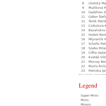
8
Lhotský Ma
9
Mužíková 
10
Gadzhiev D
11
Gábor Štef
12
Török Patri
13
Czibulová 
14
Basaliukov
15
Hodoň Ro
16
Mlynarčík 
17
Scholtz Pet
18
Szabo Mila
19
Ciffra Vojt
20
Kveták Vik
21
Morvay Be
22
Murčo Rich
23
Petriska Já
Legend
Super Minis
Minis
Minors