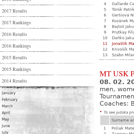
4
Gallarde Ca
5
Török Patri
2017 Results
6
Geršiová N
7
Kozánek M
2017 Rankings
8
Bajtoš Jak
9
Prutkay Fili
2016 Results
10
Daňko Jak
11
Jonaštík M
2016 Rankings
12
Krivošík Ma
13
Szabo Mila
2015 Results
2015 Rankings
MT USK P
2014 Results
08. 02. 
men, wome
January
Tournamen
February
Coaches: B
March
*
To see judoka pro
April
May
Surname a
June
1
Poliak Mate
July
2
Zagorov Ma