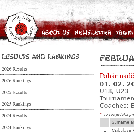
About Us
Newsletter
Train
Results and Rankings
Februa
2026 Results
Pohár nadě
2026 Rankings
01. 02. 
U18, U23
2025 Results
Tournamen
2025 Rankings
Coaches: B
2024 Results
*
To see judoka pro
Surname a
2024 Rankings
1
Czibulová 