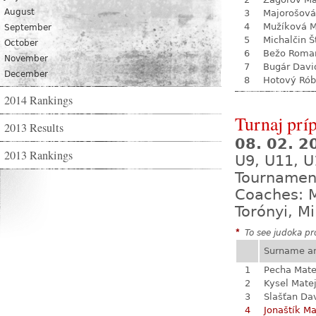
August
3
Majorošová
4
Mužíková 
September
5
Michalčin Š
October
6
Bežo Roma
November
7
Bugár Davi
December
8
Hotový Rób
2014 Rankings
Turnaj prí
2013 Results
08. 02. 
2013 Rankings
U9, U11, U
Tournamen
Coaches: M
Torónyi, M
*
To see judoka pro
Surname a
1
Pecha Mate
2
Kysel Mate
3
Slašťan Da
4
Jonaštík M