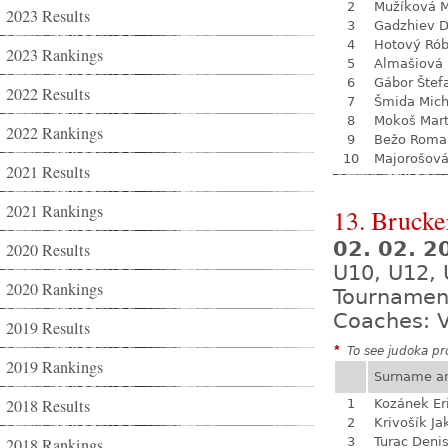
2
Mužíková 
2023 Results
3
Gadzhiev D
4
Hotový Rób
2023 Rankings
5
Almašiová 
6
Gábor Štef
2022 Results
7
Šmida Mich
8
Mokoš Mart
2022 Rankings
9
Bežo Roma
10
Majorošová
2021 Results
2021 Rankings
13. Brucke
02. 02. 
2020 Results
U10, U12, 
2020 Rankings
Tournamen
Coaches: V
2019 Results
*
To see judoka pro
2019 Rankings
Surname a
2018 Results
1
Kozánek Er
2
Krivošík Ja
2018 Rankings
3
Turac Deni