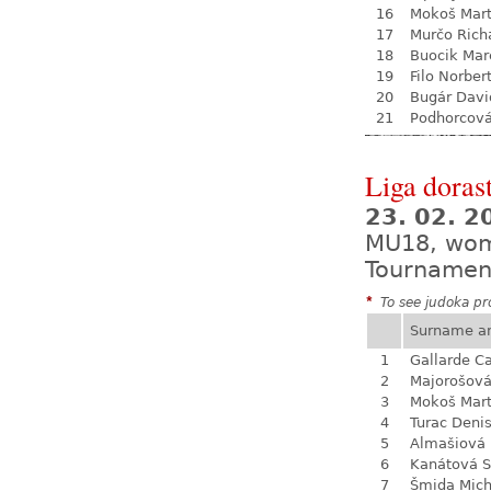
16
Mokoš Mart
17
Murčo Rich
18
Buocik Mar
19
Filo Norber
20
Bugár Davi
21
Podhorcová
Liga dorast
23. 02. 
MU18, wo
Tournamen
*
To see judoka pro
Surname a
1
Gallarde Ca
2
Majorošová
3
Mokoš Mart
4
Turac Deni
5
Almašiová 
6
Kanátová S
7
Šmida Mich