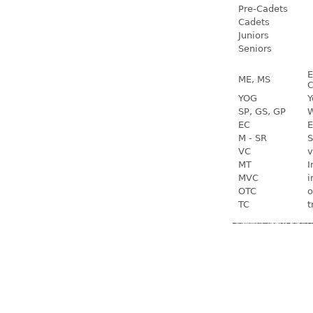
Pre-Cadets
Cadets
Juniors
Seniors
E
ME, MS
C
YOG
Y
SP, GS, GP
W
EC
E
M - SR
S
VC
v
MT
I
MVC
i
OTC
o
TC
t