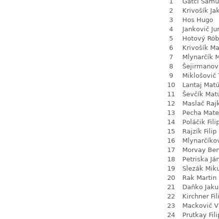
1
Gatci Samu
2
Krivošík Ja
3
Hos Hugo
4
Jankovič Ju
5
Hotový Rób
6
Krivošík Ma
7
Mlynarčík 
8
Šejirmanov
9
Miklošovič
10
Lantaj Mat
11
Ševčík Mat
12
Maslač Raj
13
Pecha Mate
14
Poláčik Fili
15
Rajzík Filip
16
Mlynarčíko
17
Morvay Be
18
Petriska Já
19
Slezák Mik
20
Rak Martin
21
Daňko Jaku
22
Kirchner Fil
23
Mackovič V
24
Prutkay Fili