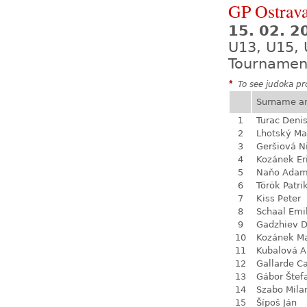
GP Ostrava
15. 02. 2
U13, U15, 
Tournamen
*
To see judoka pro
Surname a
1
Turac Deni
2
Lhotský Ma
3
Geršiová N
4
Kozánek Er
5
Naňo Ada
6
Török Patri
7
Kiss Peter
8
Schaal Emi
9
Gadzhiev D
10
Kozánek M
11
Kubalová A
12
Gallarde Ca
13
Gábor Štef
14
Szabo Mila
15
Šípoš Ján