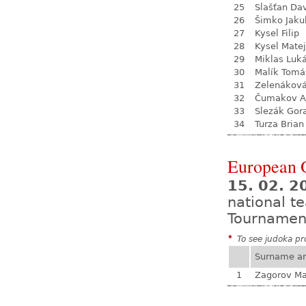
25
Slašťan Da
26
Šimko Jaku
27
Kysel Filip
28
Kysel Matej
29
Miklas Luk
30
Malík Tomá
31
Zelenákov
32
Čumakov A
33
Slezák Gor
34
Turza Brian
European 
15. 02. 2
national 
Tournamen
*
To see judoka pro
Surname a
1
Zagorov Ma