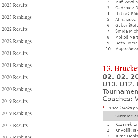
2
Mužíková 
2023 Results
3
Gadzhiev D
4
Hotový Rób
2023 Rankings
5
Almašiová 
6
Gábor Štef
2022 Results
7
Šmida Mich
8
Mokoš Mart
2022 Rankings
9
Bežo Roma
10
Majorošová
2021 Results
2021 Rankings
13. Brucke
02. 02. 
2020 Results
U10, U12, 
2020 Rankings
Tournamen
Coaches: V
2019 Results
*
To see judoka pro
2019 Rankings
Surname a
2018 Results
1
Kozánek Er
2
Krivošík Ja
2018 Rankings
3
Turac Deni