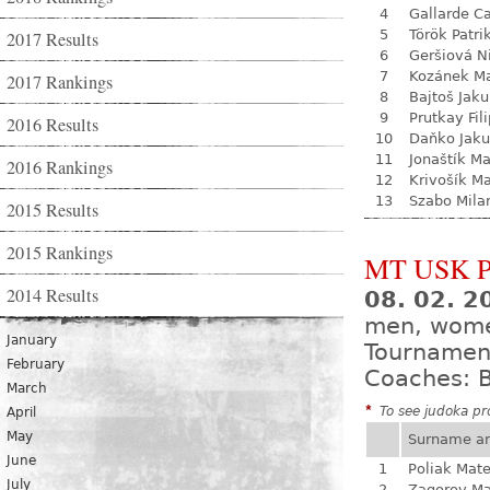
4
Gallarde Ca
5
Török Patri
2017 Results
6
Geršiová N
7
Kozánek M
2017 Rankings
8
Bajtoš Jak
9
Prutkay Fili
2016 Results
10
Daňko Jak
11
Jonaštík M
2016 Rankings
12
Krivošík Ma
13
Szabo Mila
2015 Results
2015 Rankings
MT USK P
2014 Results
08. 02. 
men, wome
January
Tournamen
February
Coaches: B
March
*
To see judoka pro
April
May
Surname a
June
1
Poliak Mate
July
2
Zagorov Ma