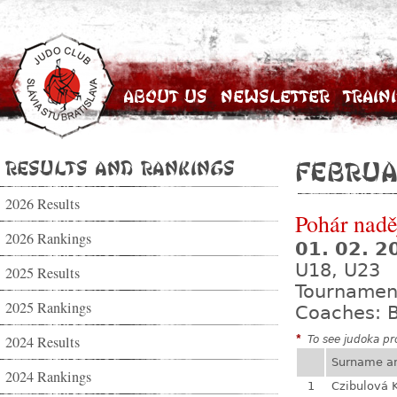
About Us
Newsletter
Train
Results and Rankings
Februa
2026 Results
Pohár nadě
2026 Rankings
01. 02. 
U18, U23
2025 Results
Tournamen
2025 Rankings
Coaches: B
2024 Results
*
To see judoka pro
Surname a
2024 Rankings
1
Czibulová 