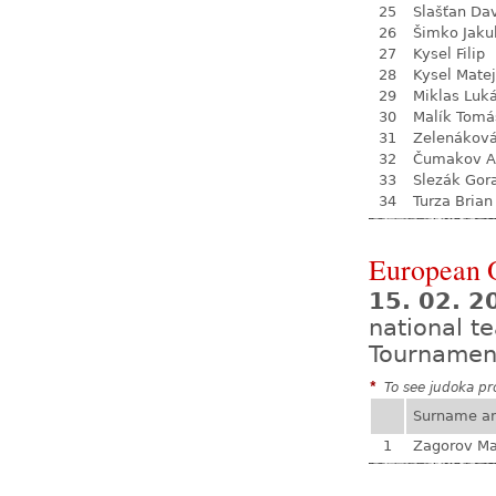
25
Slašťan Da
26
Šimko Jaku
27
Kysel Filip
28
Kysel Matej
29
Miklas Luk
30
Malík Tomá
31
Zelenákov
32
Čumakov A
33
Slezák Gor
34
Turza Brian
European 
15. 02. 2
national 
Tournamen
*
To see judoka pro
Surname a
1
Zagorov Ma