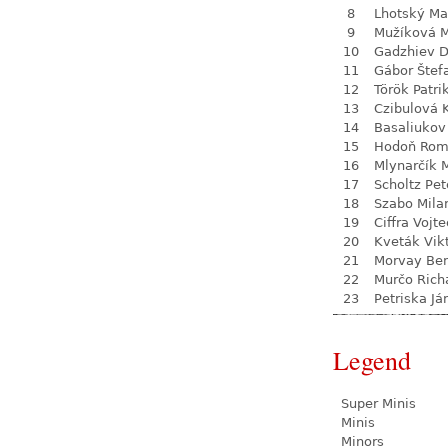
8
Lhotský Ma
9
Mužíková 
10
Gadzhiev D
11
Gábor Štef
12
Török Patri
13
Czibulová 
14
Basaliukov
15
Hodoň Ro
16
Mlynarčík 
17
Scholtz Pet
18
Szabo Mila
19
Ciffra Vojt
20
Kveták Vik
21
Morvay Be
22
Murčo Rich
23
Petriska Já
Legend
Super Minis
Minis
Minors