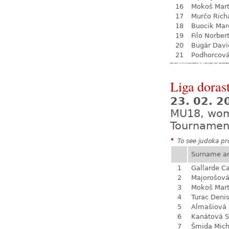
16
Mokoš Mart
17
Murčo Rich
18
Buocik Mar
19
Filo Norber
20
Bugár Davi
21
Podhorcová
Liga dorast
23. 02. 
MU18, wo
Tournamen
*
To see judoka pro
Surname a
1
Gallarde Ca
2
Majorošová
3
Mokoš Mart
4
Turac Deni
5
Almašiová 
6
Kanátová S
7
Šmida Mich