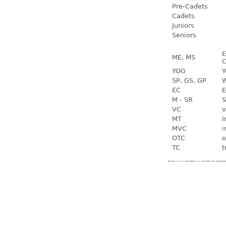
Pre-Cadets
Cadets
Juniors
Seniors
E
ME, MS
C
YOG
Y
SP, GS, GP
W
EC
E
M - SR
S
VC
v
MT
I
MVC
i
OTC
o
TC
t