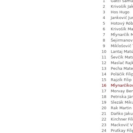
1
Gatci Samu
2
Krivošík Ja
3
Hos Hugo
4
Jankovič Ju
5
Hotový Rób
6
Krivošík Ma
7
Mlynarčík 
8
Šejirmanov
9
Miklošovič
10
Lantaj Mat
11
Ševčík Mat
12
Maslač Raj
13
Pecha Mate
14
Poláčik Fili
15
Rajzík Filip
16
Mlynarčíko
17
Morvay Be
18
Petriska Já
19
Slezák Mik
20
Rak Martin
21
Daňko Jaku
22
Kirchner Fil
23
Mackovič V
24
Prutkay Fili