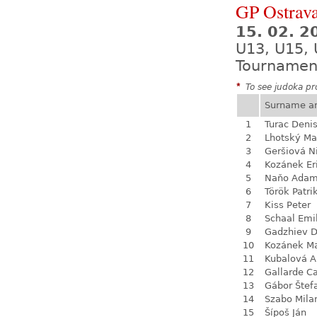
GP Ostrava
15. 02. 2
U13, U15, 
Tournamen
*
To see judoka pro
Surname a
1
Turac Deni
2
Lhotský Ma
3
Geršiová N
4
Kozánek Er
5
Naňo Ada
6
Török Patri
7
Kiss Peter
8
Schaal Emi
9
Gadzhiev D
10
Kozánek M
11
Kubalová A
12
Gallarde Ca
13
Gábor Štef
14
Szabo Mila
15
Šípoš Ján