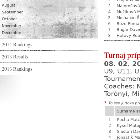
August
3
Majorošová
4
Mužíková 
September
5
Michalčin Š
October
6
Bežo Roma
November
7
Bugár Davi
December
8
Hotový Rób
2014 Rankings
Turnaj prí
2013 Results
08. 02. 
2013 Rankings
U9, U11, U
Tournamen
Coaches: M
Torónyi, M
*
To see judoka pro
Surname a
1
Pecha Mate
2
Kysel Mate
3
Slašťan Da
4
Jonaštík M