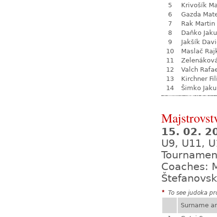
5
Krivošík Ma
6
Gazda Mate
7
Rak Martin
8
Daňko Jak
9
Jakšík Dav
10
Maslač Raj
11
Zelenákov
12
Valch Rafa
13
Kirchner Fil
14
Šimko Jaku
Majstrovst
15. 02. 
U9, U11, U
Tournamen
Coaches: M
Štefanovsk
*
To see judoka pro
Surname a