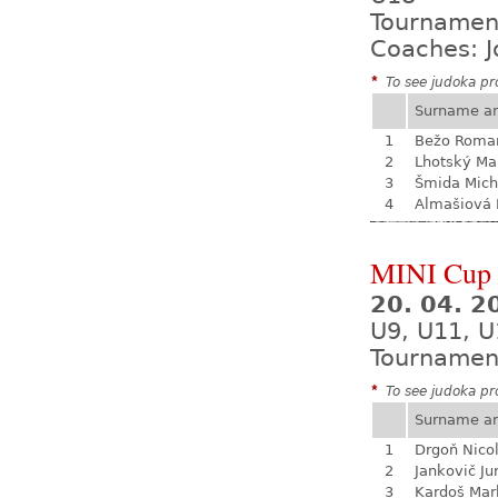
Tournamen
Coaches: J
*
To see judoka pro
Surname a
1
Bežo Roma
2
Lhotský Ma
3
Šmida Mich
4
Almašiová 
MINI Cup 
20. 04. 
U9, U11, U
Tournamen
*
To see judoka pro
Surname a
1
Drgoň Nico
2
Jankovič Ju
3
Kardoš Mar