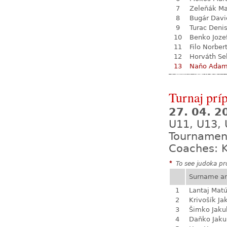
7
Zeleňák Ma
8
Bugár Davi
9
Turac Deni
10
Benko Joze
11
Filo Norber
12
Horváth Se
13
Naňo Ada
Turnaj prí
27. 04. 
U11, U13,
Tournamen
Coaches: K
*
To see judoka pro
Surname a
1
Lantaj Mat
2
Krivošík Ja
3
Šimko Jaku
4
Daňko Jaku