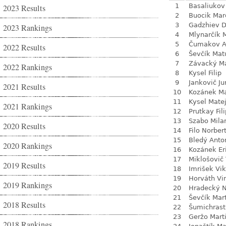
1
Basaliukov
2023 Results
2
Buocik Mar
3
Gadzhiev D
2023 Rankings
4
Mlynarčík 
5
Čumakov A
2022 Results
6
Ševčík Mat
7
Závacký M
2022 Rankings
8
Kysel Filip
9
Jankovič Ju
2021 Results
10
Kozánek M
11
Kysel Mate
2021 Rankings
12
Prutkay Fili
13
Szabo Mila
2020 Results
14
Filo Norber
15
Bledý Anto
2020 Rankings
16
Kozánek Er
17
Miklošovič
2019 Results
18
Imrišek Vik
19
Horváth Vi
2019 Rankings
20
Hradecký N
21
Ševčík Mar
2018 Results
22
Šumichrast 
23
Geržo Mart
2018 Rankings