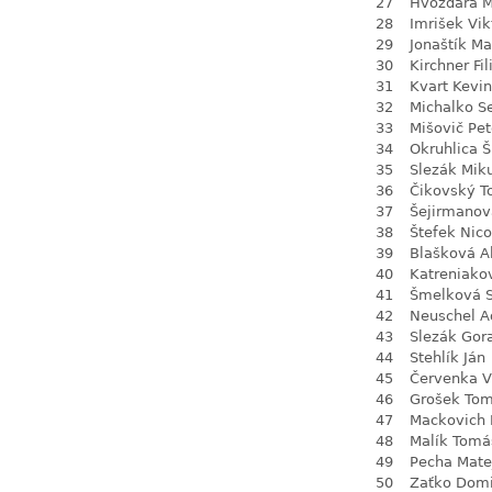
27
Hvoždara M
28
Imrišek Vik
29
Jonaštík Ma
30
Kirchner Fil
31
Kvart Kevin
32
Michalko S
33
Mišovič Pet
34
Okruhlica 
35
Slezák Mik
36
Čikovský 
37
Šejirmanov
38
Štefek Nico
39
Blašková A
40
Katreniako
41
Šmelková 
42
Neuschel A
43
Slezák Gor
44
Stehlík Ján
45
Červenka V
46
Grošek To
47
Mackovich 
48
Malík Tomá
49
Pecha Mate
50
Zaťko Domi