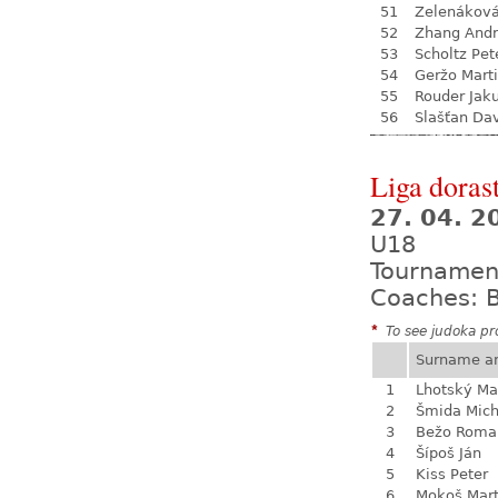
51
Zelenákov
52
Zhang Andr
53
Scholtz Pet
54
Geržo Mart
55
Rouder Jak
56
Slašťan Da
Liga dorast
27. 04. 
U18
Tournamen
Coaches: B
*
To see judoka pro
Surname a
1
Lhotský Ma
2
Šmida Mich
3
Bežo Roma
4
Šípoš Ján
5
Kiss Peter
6
Mokoš Mart