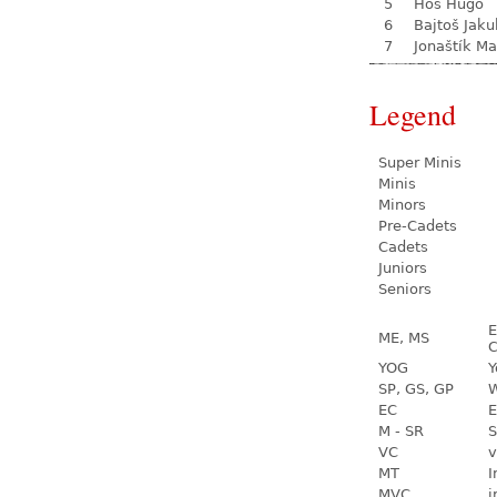
5
Hos Hugo
6
Bajtoš Jaku
7
Jonaštík Ma
Legend
Super Minis
Minis
Minors
Pre-Cadets
Cadets
Juniors
Seniors
E
ME, MS
C
YOG
Y
SP, GS, GP
W
EC
E
M - SR
S
VC
v
MT
I
MVC
i