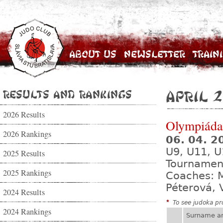
About Us
Newsletter
Train
Results and Rankings
April 2
2026 Results
Olympiáda
2026 Rankings
06. 04. 
U9, U11, U
2025 Results
Tournamen
2025 Rankings
Coaches: M
Péterová, 
2024 Results
*
To see judoka pro
2024 Rankings
Surname a