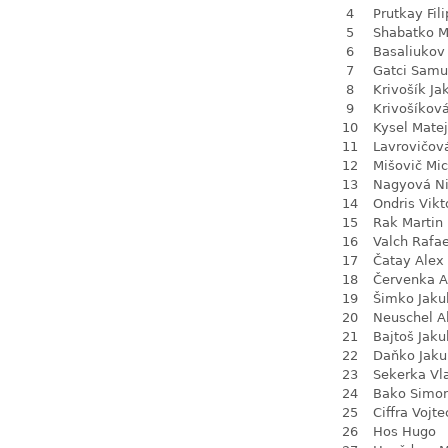
4
Prutkay Fili
5
Shabatko 
6
Basaliukov 
7
Gatci Samu
8
Krivošík Ja
9
Krivošíkov
10
Kysel Matej
11
Lavrovičov
12
Mišovič Mic
13
Nagyová N
14
Ondris Vikt
15
Rak Martin
16
Valch Rafae
17
Čatay Alex
18
Červenka 
19
Šimko Jaku
20
Neuschel A
21
Bajtoš Jaku
22
Daňko Jaku
23
Sekerka Vl
24
Bako Simo
25
Ciffra Vojte
26
Hos Hugo