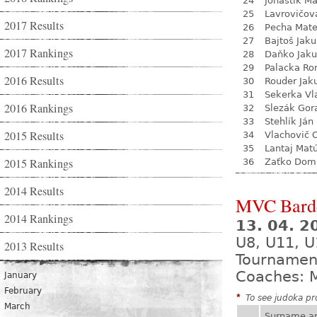
24
Jonaštík M
25
Lavrovičov
2017 Results
26
Pecha Mate
27
Bajtoš Jak
2017 Rankings
28
Daňko Jak
29
Palacka R
2016 Results
30
Rouder Jak
31
Sekerka Vl
2016 Rankings
32
Slezák Gor
33
Stehlík Ján
2015 Results
34
Vlachovič 
35
Lantaj Mat
2015 Rankings
36
Zaťko Dom
2014 Results
MVC Bard
2014 Rankings
13. 04. 
U8, U11, U
2013 Results
Tournamen
Coaches: M
January
February
*
To see judoka pro
March
Surname a