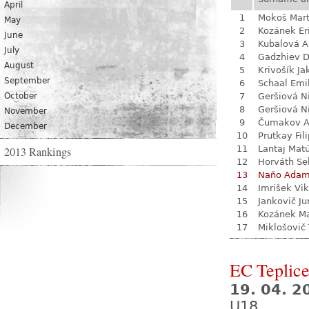
April
1
Mokoš Mart
May
2
Kozánek Er
June
3
Kubalová A
July
4
Gadzhiev D
August
5
Krivošík Ja
September
6
Schaal Emi
October
7
Geršiová N
8
Geršiová N
November
9
Čumakov A
December
10
Prutkay Fili
11
Lantaj Mat
2013 Rankings
12
Horváth Se
13
Naňo Ada
14
Imrišek Vik
15
Jankovič Ju
16
Kozánek M
17
Miklošovič
EC Teplic
19. 04. 2
U18