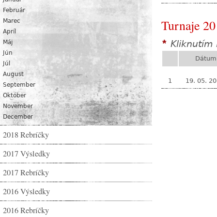
Február
Turnaje 20
Marec
Apríl
Kliknutím 
Máj
*
Jún
Dátum
Júl
August
1
19. 05. 2
September
Október
November
December
2018 Rebríčky
2017 Výsledky
2017 Rebríčky
2016 Výsledky
2016 Rebríčky