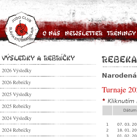
O nás
Newsletter
Tréningy
Výsledky a rebríčky
Rebeka
2026 Výsledky
Narodená
2026 Rebríčky
Turnaje 20
2025 Výsledky
Kliknutím 
*
2025 Rebríčky
Dátum
2024 Výsledky
1
07. 03. 2
2024 Rebríčky
2
18. 01. 2
3
01. 02. 2