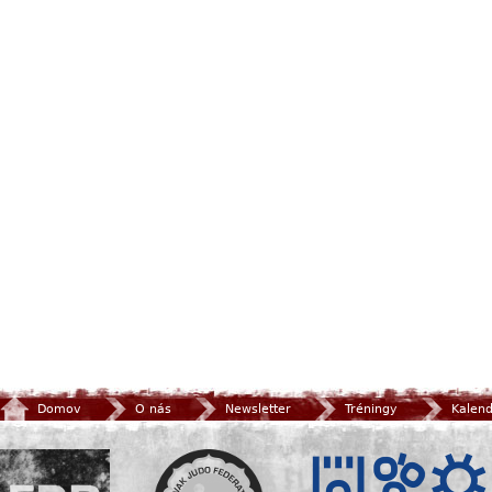
Domov
O nás
Newsletter
Tréningy
Kalen