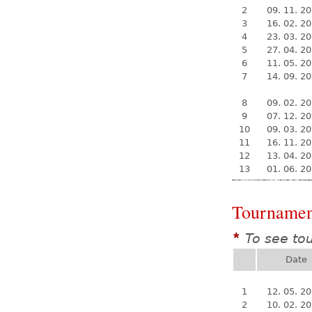
2
09. 11. 2
3
16. 02. 2
4
23. 03. 2
5
27. 04. 2
6
11. 05. 2
7
14. 09. 2
8
09. 02. 2
9
07. 12. 2
10
09. 03. 2
11
16. 11. 2
12
13. 04. 2
13
01. 06. 2
Tournamen
To see to
*
Date
1
12. 05. 2
2
10. 02. 2