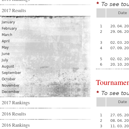
To see to
*
2017 Results
Date
January
1
20. 04. 2
February
2
29. 06. 2
March
April
3
02. 03. 2
May
4
07. 09. 2
June
5
02. 02. 2
July
6
20. 10. 2
August
September
October
Tournamen
November
December
To see to
*
2017 Rankings
Date
2016 Results
1
27. 05. 2
2
08. 04. 2
2016 Rankings
3
11. 03. 2