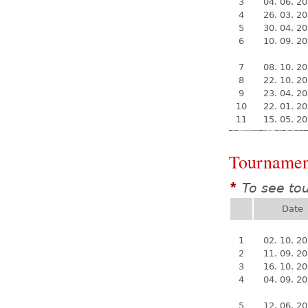
3
04. 06. 2
4
26. 03. 2
5
30. 04. 2
6
10. 09. 2
7
08. 10. 2
8
22. 10. 2
9
23. 04. 2
10
22. 01. 2
11
15. 05. 2
Tournamen
To see to
*
Date
1
02. 10. 2
2
11. 09. 2
3
16. 10. 2
4
04. 09. 2
5
12. 06. 2