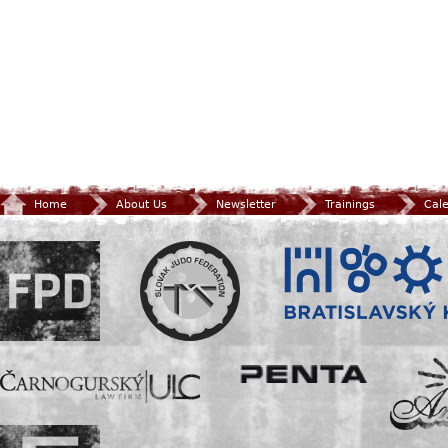
Home
About Us
Newsletter
Trainings
Cal