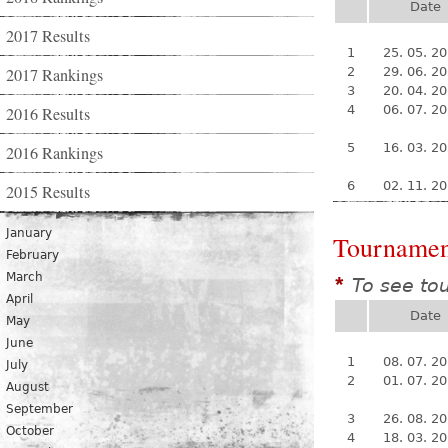
Date
2017 Results
1
25. 05. 2
2017 Rankings
2
29. 06. 2
3
20. 04. 2
4
06. 07. 2
2016 Results
5
16. 03. 2
2016 Rankings
6
02. 11. 2
2015 Results
January
Tournamen
February
March
To see to
*
April
Date
May
June
1
08. 07. 2
July
2
01. 07. 2
August
September
3
26. 08. 2
October
4
18. 03. 2