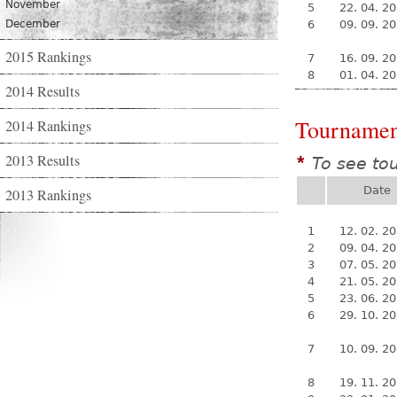
November
5
22. 04. 2
December
6
09. 09. 2
2015 Rankings
7
16. 09. 2
8
01. 04. 2
2014 Results
Tournamen
2014 Rankings
2013 Results
To see to
*
Date
2013 Rankings
1
12. 02. 2
2
09. 04. 2
3
07. 05. 2
4
21. 05. 2
5
23. 06. 2
6
29. 10. 2
7
10. 09. 2
8
19. 11. 2