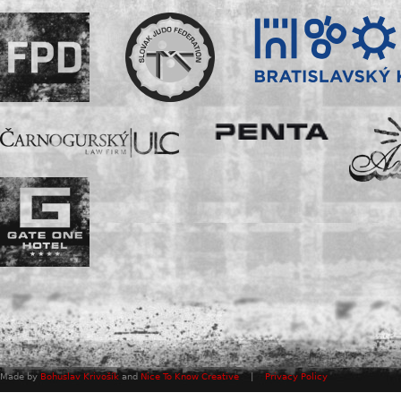
Made by
Bohuslav Krivošík
and
Nice To Know Creative
|
Privacy Policy