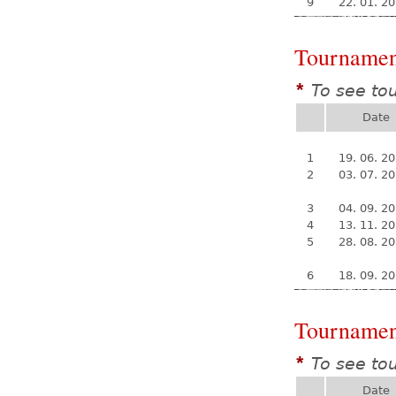
9
22. 01. 2
Tournamen
To see to
*
Date
1
19. 06. 2
2
03. 07. 2
3
04. 09. 2
4
13. 11. 2
5
28. 08. 2
6
18. 09. 2
Tournamen
To see to
*
Date