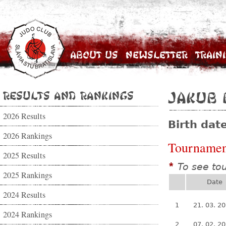
About Us
Newsletter
Train
Results and Rankings
Jakub 
2026 Results
Birth dat
2026 Rankings
Tournamen
2025 Results
To see to
*
2025 Rankings
Date
2024 Results
1
21. 03. 2
2024 Rankings
2
07. 02. 2