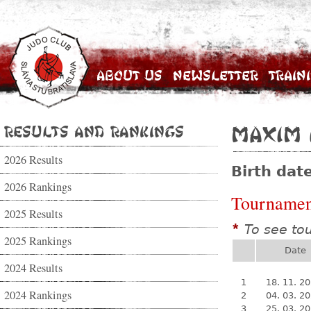
About Us
Newsletter
Train
Results and Rankings
Maxim 
2026 Results
Birth dat
2026 Rankings
Tournamen
2025 Results
To see to
*
2025 Rankings
Date
2024 Results
1
18. 11. 2
2024 Rankings
2
04. 03. 2
3
25. 03. 2