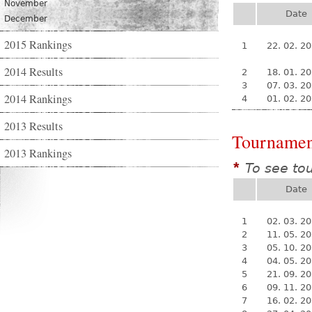
November
Date
December
2015 Rankings
1
22. 02. 2
2014 Results
2
18. 01. 2
3
07. 03. 2
2014 Rankings
4
01. 02. 2
2013 Results
Tournamen
2013 Rankings
To see to
*
Date
1
02. 03. 2
2
11. 05. 2
3
05. 10. 2
4
04. 05. 2
5
21. 09. 2
6
09. 11. 2
7
16. 02. 2