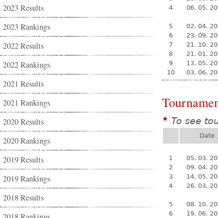
2023 Results
4
06. 05. 2
2023 Rankings
5
02. 04. 2
6
23. 09. 2
2022 Results
7
21. 10. 2
8
21. 01. 2
2022 Rankings
9
13. 05. 2
10
03. 06. 2
2021 Results
Tournamen
2021 Rankings
To see to
*
2020 Results
Date
2020 Rankings
2019 Results
1
05. 03. 2
2
09. 04. 2
3
14. 05. 2
2019 Rankings
4
26. 03. 2
2018 Results
5
08. 10. 2
6
19. 06. 2
2018 Rankings