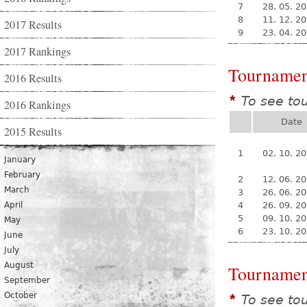
7
28. 05. 2
8
11. 12. 2
2017 Results
9
23. 04. 2
2017 Rankings
Tournamen
2016 Results
To see to
*
2016 Rankings
Date
2015 Results
1
02. 10. 2
January
February
2
12. 06. 2
March
3
26. 06. 2
April
4
26. 09. 2
5
09. 10. 2
May
6
23. 10. 2
June
July
August
Tournamen
September
October
To see to
*