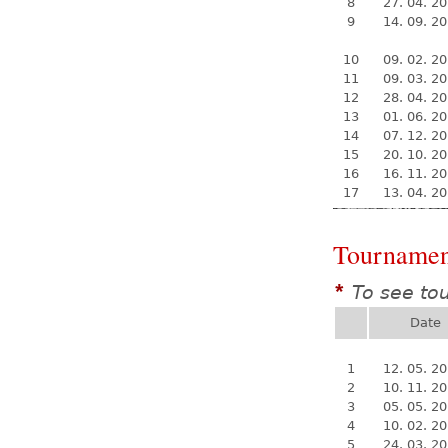
8
27. 04. 2
9
14. 09. 2
10
09. 02. 2
11
09. 03. 2
12
28. 04. 2
13
01. 06. 2
14
07. 12. 2
15
20. 10. 2
16
16. 11. 2
17
13. 04. 2
Tournamen
To see to
*
Date
1
12. 05. 2
2
10. 11. 2
3
05. 05. 2
4
10. 02. 2
5
24. 03. 2