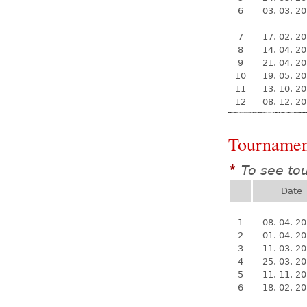
6
03. 03. 2
7
17. 02. 2
8
14. 04. 2
9
21. 04. 2
10
19. 05. 2
11
13. 10. 2
12
08. 12. 2
Tournamen
To see to
*
Date
1
08. 04. 2
2
01. 04. 2
3
11. 03. 2
4
25. 03. 2
5
11. 11. 2
6
18. 02. 2