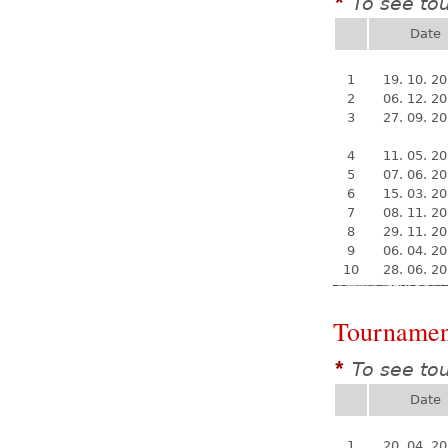
To see to
*
Date
1
19. 10. 2
2
06. 12. 2
3
27. 09. 2
4
11. 05. 2
5
07. 06. 2
6
15. 03. 2
7
08. 11. 2
8
29. 11. 2
9
06. 04. 2
10
28. 06. 2
Tournamen
To see to
*
Date
1
20. 04. 2