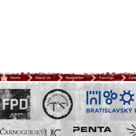
Home
About Us
Newsletter
Trainings
Cal