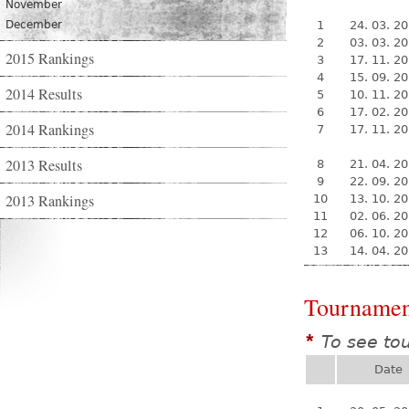
November
December
1
24. 03. 2
2
03. 03. 2
2015 Rankings
3
17. 11. 2
4
15. 09. 2
2014 Results
5
10. 11. 2
6
17. 02. 2
2014 Rankings
7
17. 11. 2
2013 Results
8
21. 04. 2
9
22. 09. 2
2013 Rankings
10
13. 10. 2
11
02. 06. 2
12
06. 10. 2
13
14. 04. 2
Tournamen
To see to
*
Date