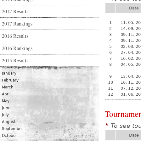
Date
2017 Results
2017 Rankings
1
11. 05. 2
2
14. 09. 2
3
09. 11. 2
2016 Results
4
09. 11. 2
5
02. 03. 2
2016 Rankings
6
27. 04. 2
7
16. 02. 2
2015 Results
8
04. 05. 2
January
9
13. 04. 2
February
10
16. 11. 2
March
11
07. 12. 2
April
12
01. 06. 2
May
June
Tournamen
July
August
To see to
*
September
Date
October