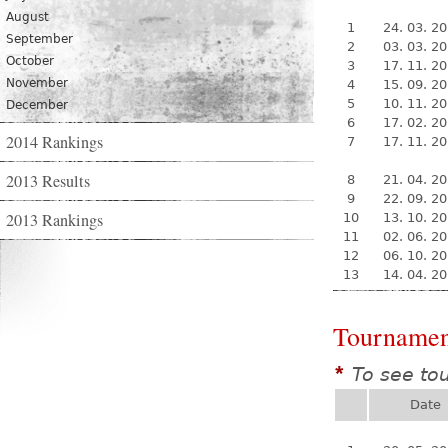
August
1
24. 03. 2
September
2
03. 03. 2
October
3
17. 11. 2
November
4
15. 09. 2
5
10. 11. 2
December
6
17. 02. 2
2014 Rankings
7
17. 11. 2
2013 Results
8
21. 04. 2
9
22. 09. 2
2013 Rankings
10
13. 10. 2
11
02. 06. 2
12
06. 10. 2
13
14. 04. 2
Tournamen
To see to
*
Date