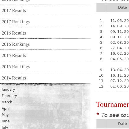
Date
2017 Results
2017 Rankings
1
11. 05. 2
2
14. 09. 2
3
09. 11. 2
2016 Results
4
09. 11. 2
5
02. 03. 2
2016 Rankings
6
27. 04. 2
7
16. 02. 2
2015 Results
8
04. 05. 2
2015 Rankings
9
13. 04. 2
10
16. 11. 2
2014 Results
11
07. 12. 2
12
01. 06. 2
January
February
Tournamen
March
April
To see to
*
May
June
Date
July