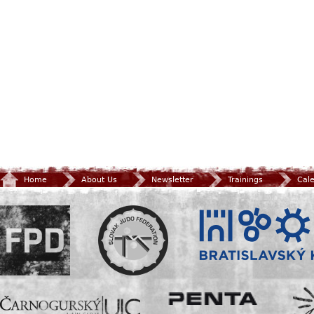
Home
About Us
Newsletter
Trainings
Cal