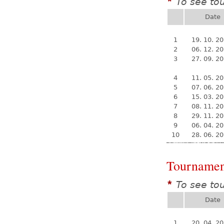
To see to
*
Date
1
19. 10. 2
2
06. 12. 2
3
27. 09. 2
4
11. 05. 2
5
07. 06. 2
6
15. 03. 2
7
08. 11. 2
8
29. 11. 2
9
06. 04. 2
10
28. 06. 2
Tournamen
To see to
*
Date
1
20. 04. 2