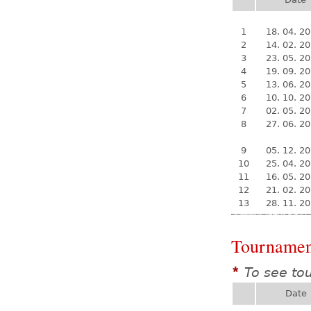
1
18. 04. 2
2
14. 02. 2
3
23. 05. 2
4
19. 09. 2
5
13. 06. 2
6
10. 10. 2
7
02. 05. 2
8
27. 06. 2
9
05. 12. 2
10
25. 04. 2
11
16. 05. 2
12
21. 02. 2
13
28. 11. 2
Tournamen
To see to
*
Date