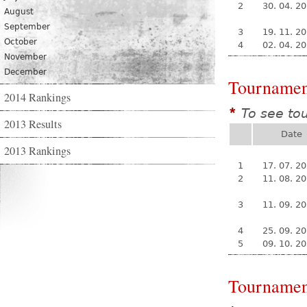
2
30. 04. 2
August
September
3
19. 11. 2
October
4
02. 04. 2
November
December
Tournamen
2014 Rankings
To see to
*
2013 Results
Date
2013 Rankings
1
17. 07. 2
2
11. 08. 2
3
11. 09. 2
4
25. 09. 2
5
09. 10. 2
Tournamen