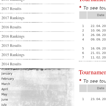
To see to
*
2017 Results
Date
2017 Rankings
1
22. 04. 2
2016 Results
2
10. 06. 2
3
26. 08. 2
2016 Rankings
4
09. 09. 2
2015 Results
5
16. 09. 2
6
21. 01. 2
2015 Rankings
7
11. 02. 2
2014 Results
Tournamen
January
February
To see to
*
March
Date
April
May
1
23. 04. 2
June
July