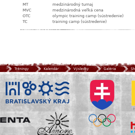
MT
medzinárodný turnaj
MVC
medzinárodná veľká cena
OTC
olympic training camp (sústredenie)
TC
training camp (sústredenie)
Tréningy
Kalendár
Výsledky
Galéria
Sh