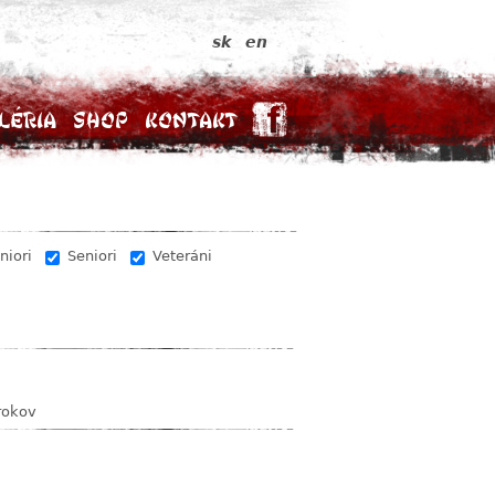
sk
en
léria
Shop
Kontakt
niori
Seniori
Veteráni
rokov