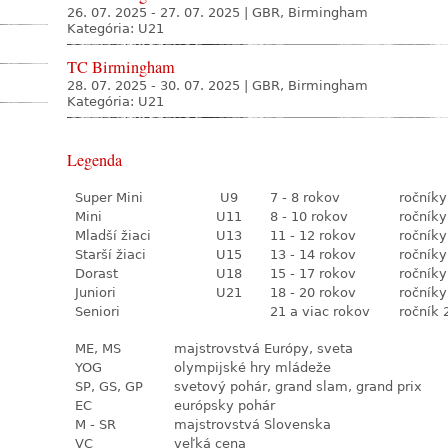
26. 07. 2025 - 27. 07. 2025
|
GBR, Birmingham
Kategória: U21
TC Birmingham
28. 07. 2025 - 30. 07. 2025
|
GBR, Birmingham
Kategória: U21
Legenda
Super Mini
U9
7 - 8 rokov
ročníky
Mini
U11
8 - 10 rokov
ročníky
Mladší žiaci
U13
11 - 12 rokov
ročníky
Starší žiaci
U15
13 - 14 rokov
ročníky
Dorast
U18
15 - 17 rokov
ročníky
Juniori
U21
18 - 20 rokov
ročníky
Seniori
21 a viac rokov
ročník 
ME, MS
majstrovstvá Európy, sveta
YOG
olympijské hry mládeže
SP, GS, GP
svetový pohár, grand slam, grand prix
EC
európsky pohár
M - SR
majstrovstvá Slovenska
VC
veľká cena