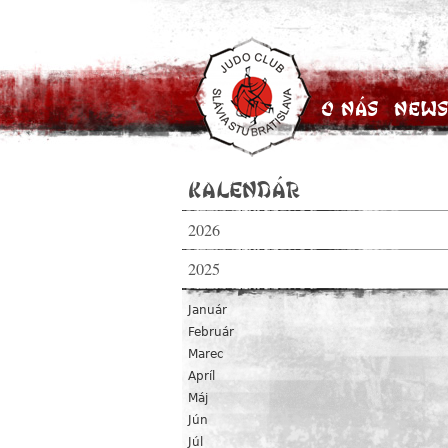
O nás
News
Kalendár
2026
2025
Január
Február
Marec
Apríl
Máj
Jún
Júl