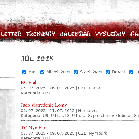
letter
Tréningy
Kalendár
Výsledky
Ga
júl 2025
Mini
Mladší žiaci
Starší žiaci
Dorast
Ju
EC Praha
05. 07. 2025 - 06. 07. 2025
|
CZE, Praha
Kategória: U21
Judo sústredenie Lomy
06. 07. 2025 - 11. 07. 2025
|
Horná ves
Kategória: U9, U11, U13, U15, U18, pre členov klubu od 8 
TC Nymburk
07. 07. 2025 - 09. 07. 2025
|
CZE, Nymburk
Kategória: U21